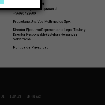
Contacto Comercial:
comercial@lavozdepucon.cl
+56996422600
Propietario:Una Voz Multimedios SpA.
Director Ejecutivo(Representante Legal Titular y
Director Responsable):Esteban Hernández
Valderrama
Politica de Privacidad
IAL
LEGALES
EMPRESAS