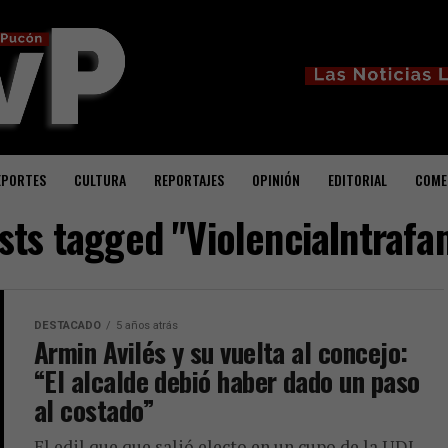
EPORTES
CULTURA
REPORTAJES
OPINIÓN
EDITORIAL
COME
osts tagged "ViolenciaIntrafam
DESTACADO
5 años atrás
Armin Avilés y su vuelta al concejo:
“El alcalde debió haber dado un paso
al costado”
El edil que que salió electo en un cupo de la UDI