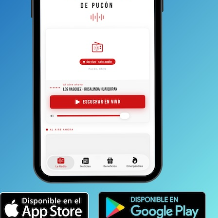
caso de violencia intrafamiliar
aparece contratado por municipalidad
de Pucón
Hugo Cruz Véliz fue cesado de su cargo luego de un
escándalo público en el que intervino hasta la
presidencia en octubre del año pasado. Ahora...