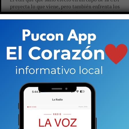
proyecta lo que viene, pero también enfrenta los
cuestionamientos por la condena por violencia...
ACTUALIDAD
6 años atrás
Municipalidad pide la renuncia a ex
director del Serviu contratado pese a
tener causa por violencia intrafamiliar
El alcalde Carlos Barra aclaró que Hugo Cruz no
seguirá prestando servicios y aclaró que integrar al
profesional apuntaba a mejorar las gestiones de
proyectos en...
ACTUALIDAD
6 años atrás
Ex director del Serviu despedido por