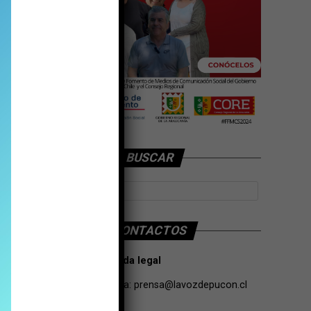
BUSCAR
CONTACTOS
Tarifas Propaganda legal
Contacto de Prensa:
prensa@lavozdepucon.cl
+56957093239.