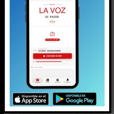
halló la historia de un niño marcado por el
desarraigo familiar y, al parecer, capturado por
el mundo narco.
—
Lo dejaron tirado igual que a mí
.
Las palabras de una joven en el hall central de espera
del tribunal de Pucón suenan duras. Las escuchan otras
dos mujeres: una de mediana edad y otra mayor. Las tres
se muerden los labios, como haciendo un esfuerzo por
contener las lágrimas. Pero la mayor no puede.
Una
gota brota de sus ojos y rueda lentamente por su
mejilla, enrojecida por el frío invierno puconino. Su
rostro está endurecido. Se nota rabia, enojo e
impotencia. Quizás todo al mismo tiempo. Pero la
parte del enojo aumenta cuando un hombre llega a
su lado.
Ambos son los progenitores del
menor de 16
años detenido el martes
con un arma y drogas, en el
contexto de la investigación por la
riña escolar