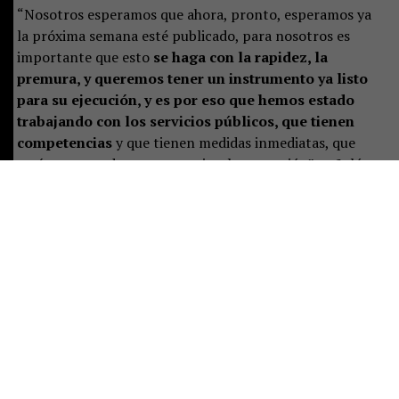
“Nosotros esperamos que ahora, pronto, esperamos ya
la próxima semana esté publicado, para nosotros es
importante que esto
se haga con la rapidez, la
premura, y queremos tener un instrumento ya listo
para su ejecución, y es por eso que hemos estado
trabajando con los servicios públicos, que tienen
competencias
y que tienen medidas inmediatas, que
estén preparados para ya su implementación”, señaló.
Castillo destacó que el plan representa un desafío de
largo plazo, pero aseguró que las instituciones ya están
preparando las primeras acciones:
“Es un tremendo
desafío, es un trabajo a largo plazo, pero que
sabemos se ha hecho de manera responsable
, y eso
significa que están previstas ciertas acciones y un
trabajo permanente para poder implementar de buena
manera este instrumento”.
Consultada sobre si la publicación era una decisión ya