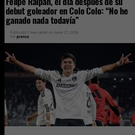
Felipe Raipan, el día después de su
debut goleador en Colo Colo: “No he
ganado nada todavía”
Publicado
1 mes atrás
en
Junio 27, 2026
Por
prensa