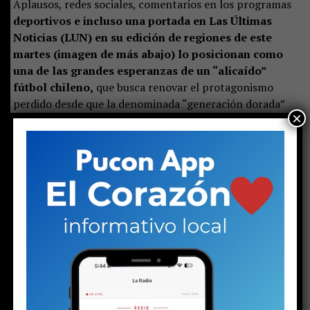
Aplausos, redes sociales, comentarios en los programas
deportivos e incluso una portada en Las Últimas
Noticias (LUN) en su edición de regiones de este
martes (imagen de más abajo) lo posicionan como
una de las grandes esperanzas de un “alicaído”
fútbol chileno,
que busca renovar el protagonismo
perdido desde que la denominada “generación dorada”
×
dejó de liderar a la selección nacional.