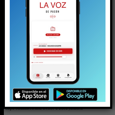
Pero Raipan no es el único puconino que está dando que
hablar en el profesionalismo. Hay más. En rigor, son tres
los futbolistas de la comuna que atraviesan un buen
momento.
Además del delantero de Colo Colo, está
Rodrigo Alarcón (21)
, titular en Unión Española y
recientemente convocado a la selección chilena sub-
23, que disputará un cupo para los Juegos Olímpicos
de Los Ángeles 2028. Completa el grupo
Nicolás
Garrido (23)
,
quien alterna la titularidad en O’Higgins
de Rancagua y disputa el paso a los octavos de final de la
Copa Sudamericana frente a Boca Juniors.