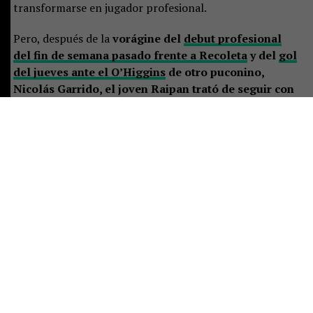
transformarse en jugador profesional.
Pero, después de la
vorágine del
debut profesional
del fin de semana pasado frente a Recoleta
y del
gol
del jueves ante el O’Higgins
de otro puconino,
Nicolás Garrido, el joven Raipan trató de seguir con
su vida normal. La mañana del viernes le tocó
entrenar y, por la tarde, cumplir con la primera
sesión de un tratamiento dental que tenía
programado.
Ya por la noche, se dio tiempo para enviar
algunas impresiones a La Voz de Pucón sobre lo que está
viviendo. La verdad es que es un joven de pocas palabras.
Y es normal en alguien que cultiva un bajo perfil y que
pareciera entender muy bien que esto es solo el
comienzo de un camino largo.
“Lo que pasó significa mucho
para mí porque lo soñé
muchas veces. Muchas veces soñé este momento, y
que se cumpliera me pone muy feliz. Y a mi familia