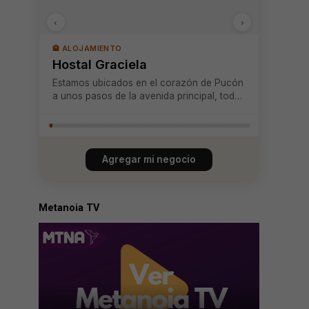
‹
›
🏨 ALOJAMIENTO
Hostal Graciela
Estamos ubicados en el corazón de Pucón
a unos pasos de la avenida principal, todas
sus habitaciones tienen baño privado, tv
cable, wi-fi gratis, agua caliente 24 hrs,
secador de pelo, toallas, servicio de
camarera y desayuno buffet incluido.
Agregar mi negocio
Metanoia TV