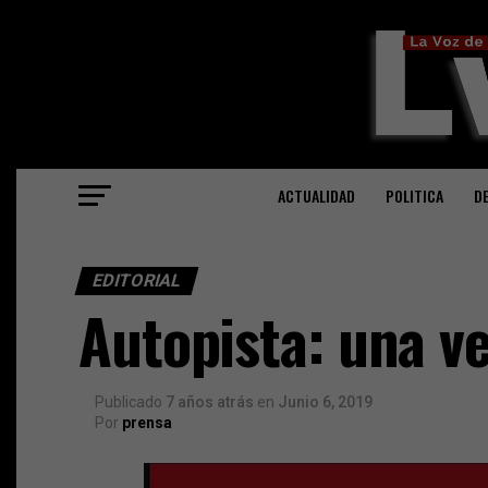
ACTUALIDAD
POLITICA
D
EDITORIAL
Autopista: una v
Publicado
7 años atrás
en
Junio 6, 2019
Por
prensa