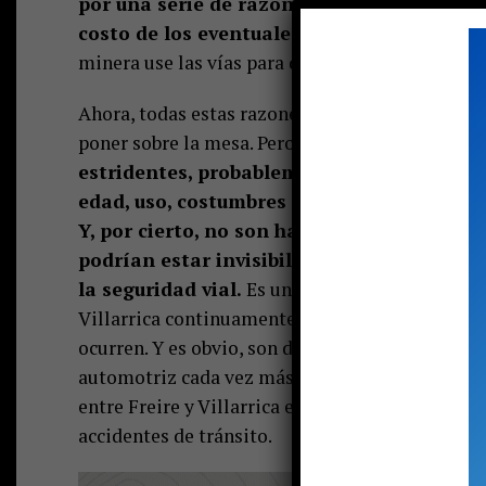
por una serie de razones tanto sociológic
costo de los eventuales peajes) e, incluso,
minera use las vías para depredar el medioambi
Ahora, todas estas razones particulares pueden s
poner sobre la mesa. Pero, definitivamente, no s
estridentes, probablemente sean igual de v
edad, uso, costumbres o lo que sea; defin
Y, por cierto, no son habitués de redes soc
podrían estar invisibilizados. Y entre es
la seguridad vial.
Es una verdad (pareciera que
Villarrica continuamente se tiñe de sangre cada
ocurren. Y es obvio, son décadas de uso y los di
automotriz cada vez más veloz, cada vez más te
entre Freire y Villarrica es, al menos, una ayud
accidentes de tránsito.