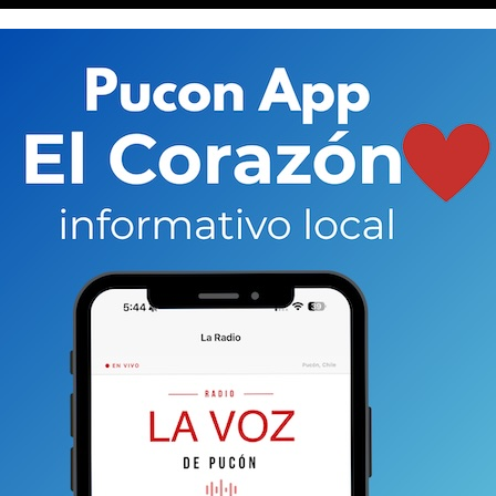
as (separación de comunidades), económicas (el
 conspirativas
(la posibilidad de que la industria
ente).
er muy válidas y, por cierto, valen la pena escuchar y
on las únicas.
Hay otras que, aunque menos
álidas o tal vez más. Y quienes así piensan, por
itivamente no tienen la misma caja de resonancia.
iales, marchas o asambleas. Y así las cosas,
tos argumentos a favor podría estar uno no menor:
 bastante incómoda) que la actual ruta entre Freire y
 cierto tiempo por los fatales accidentes que allí
seños viales quedan al debe en relación a la tecnología
cnologizada. Es en este contexto que una doble vía
a a este gran problema de salud pública: las muertes por