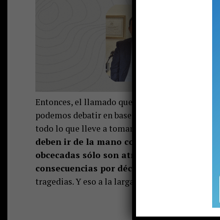
Entonces, el llamado que hacemos como medio es
podemos debatir en base a ideologías, sino que 
todo lo que lleve a tomar buenas decisiones.
Si
deben ir de la mano con la sustentabilidad
obcecadas sólo son atractivas en el corto
consecuencias por décadas.
Quizás la autopi
tragedias. Y eso a la larga lo agradeceremos tod