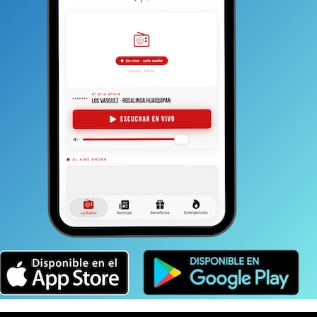
 a racionalizar la discusión sobre el tema. No
es deber hacerlo con la ayuda de datos, estadísticas y
 bien entendemos que el crecimiento y el progreso
; no es menos cierto que posturas radicales y
 plazo pero, generalmente, nos hacen pagar
sta tenga mala imagen, pero tal vez evite varias
os.