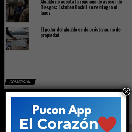
Alcalde no acepta la renuncia de asesor de
Riesgos: Esteban Backit se reintegra el
lunes
El poder del alcalde es de préstamo, no de
propiedad
COMERCIAL
Fruta fresca: la mejor aliada para
×
sobrellevar el calor del verano
Publicado
8 meses atrás
en
Diciembre 5, 2025
Por
prensa