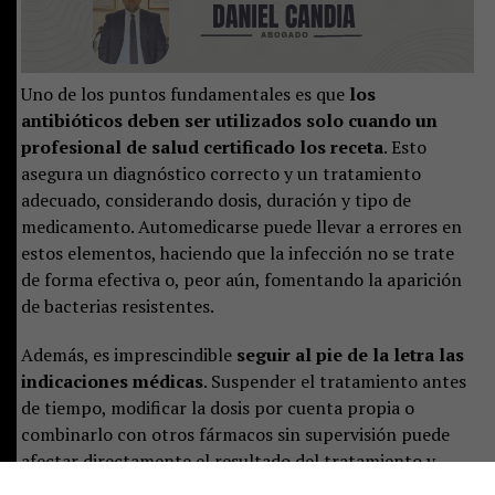
Uno de los puntos fundamentales es que
los
antibióticos deben ser utilizados solo cuando un
profesional de salud certificado los receta
. Esto
asegura un diagnóstico correcto y un tratamiento
adecuado, considerando dosis, duración y tipo de
medicamento. Automedicarse puede llevar a errores en
estos elementos, haciendo que la infección no se trate
de forma efectiva o, peor aún, fomentando la aparición
de bacterias resistentes.
Además, es imprescindible
seguir al pie de la letra las
indicaciones médicas
. Suspender el tratamiento antes
de tiempo, modificar la dosis por cuenta propia o
combinarlo con otros fármacos sin supervisión puede
afectar directamente el resultado del tratamiento y
contribuir a que las bacterias desarrollen mecanismos