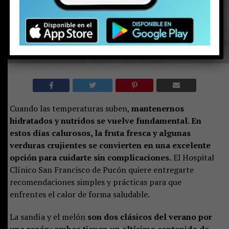
Cuando las temperaturas suben,
mantenernos
hidratados y nutridos se vuelve fundamental. En
estos días calurosos, la fruta fresca y algunas
verduras crujientes se convierten en una excelente
opción para cuidarte sin complicaciones.
El Hospital
Clínico San Francisco de Pucón quiere entregarte
recomendaciones simples y prácticas para que
enfrentes el calor de forma saludable.
La sandía y el melón
son dos clásicos del verano por
una razón: ambos tienen un altísimo contenido de