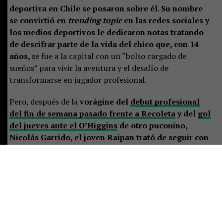
deportiva en Chile se posaron sobre él. Su nombre
se convirtió en
trending topic
en las redes sociales y
los medios deportivos le dedicaron notas tratando
de descifrar parte de la vida del chico que, con 14
años,
se fue a la capital con un “bolso cargado de
sueños” para vivir la aventura y el desafío de
transformarse en jugador profesional.
Pero, después de la
vorágine del
debut profesional
del fin de semana pasado frente a Recoleta
y del
gol
del jueves ante el O’Higgins
de otro puconino,
Nicolás Garrido, el joven Raipan trató de seguir con
su vida normal. La mañana del viernes le tocó
entrenar y, por la tarde, cumplir con la primera
sesión de un tratamiento dental que tenía
programado.
Ya por la noche, se dio tiempo para enviar
algunas impresiones a La Voz de Pucón sobre lo que está
viviendo. La verdad es que es un joven de pocas palabras.
Y es normal en alguien que cultiva un bajo perfil y que