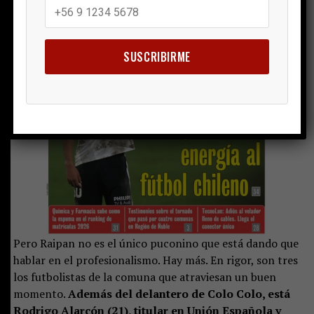
SUSCRIBIRME
Pero Raipan no es el único puconino que está dando que
hablar en el profesionalismo. Hay más. En rigor, son tres
los futbolistas de la comuna que atraviesan un buen
momento.
Además del delantero de Colo Colo, está
Rodrigo Alarcón (21)
, titular en Unión Española y