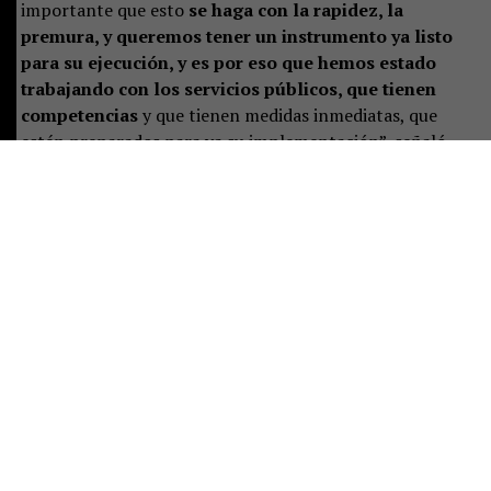
importante que esto
se haga con la rapidez, la
premura, y queremos tener un instrumento ya listo
para su ejecución, y es por eso que hemos estado
trabajando con los servicios públicos, que tienen
competencias
y que tienen medidas inmediatas, que
estén preparados para ya su implementación”, señaló.
Castillo destacó que el plan representa un desafío de
largo plazo, pero aseguró que las instituciones ya están
preparando las primeras acciones:
“Es un tremendo
desafío, es un trabajo a largo plazo, pero que
sabemos se ha hecho de manera responsable
, y eso
significa que están previstas ciertas acciones y un
trabajo permanente para poder implementar de buena
manera este instrumento”.
Consultada sobre si la publicación era una decisión ya
adoptada, la seremi indicó que solo restan los plazos
administrativos para el envío al Diario Oficial.
“Sí, o sea,