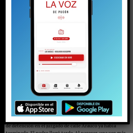
el mundo narco.
—
Lo dejaron tirado igual que a mí
.
Las palabras de una joven en el hall central de espera
del tribunal de Pucón suenan duras. Las escuchan otras
dos mujeres: una de mediana edad y otra mayor. Las tres
se muerden los labios, como haciendo un esfuerzo por
contener las lágrimas. Pero la mayor no puede.
Una
gota brota de sus ojos y rueda lentamente por su
mejilla, enrojecida por el frío invierno puconino. Su
rostro está endurecido. Se nota rabia, enojo e
impotencia. Quizás todo al mismo tiempo. Pero la
parte del enojo aumenta cuando un hombre llega a
su lado.
Ambos son los progenitores del
menor de 16
años detenido el martes
con un arma y drogas, en el
contexto de la investigación por la
riña escolar
viralizada hace algunas semanas. La audiencia de control
de detención en el juzgado de calle Arauco ya había
terminado. El padre llegó tarde. Al parecer, una vez más.