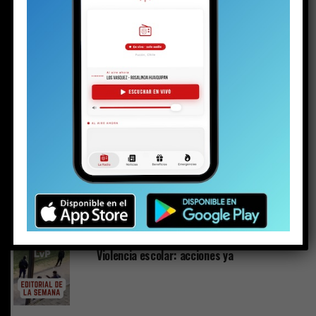
Riesgos: Esteban Backit se reintegra el
lunes
Asesor del alcalde sostiene que sumario por
“Caso Sobresueldos” confirma su inocencia
y anuncia acciones legales
Lago Caburgua muestra signos de
recuperación tras intensas lluvias:
precipitaciones aumentan casi un 24%
respecto de 2025
Denuncias por Ley Karin escalan conflicto
entre el alcalde Álvarez y las concejalas
Castillo y Matus
Violencia escolar: acciones ya