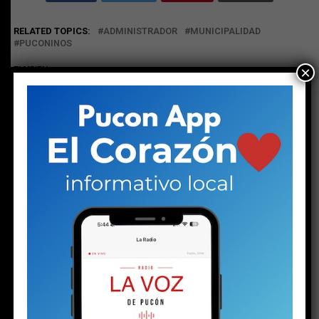
RELATED TOPICS:
ADMINISTRADOR
MUNICIPALIDAD
PUCONINOS
×
TAMBIEN
Mesa de Trabajo por Vivienda Social cifra en 1200 las
familias que no tienen acceso a la casa propia en Pucón
NO TE PIERDAS
Kevin Contreras en primer día de juicio por muerte del
profesor: “Sé que soy inocente al hecho del que me
están acusando”
ESTO PODRÍA GUSTARTE
Plan de Descontaminación del Lago Villarrica
sería publicado la próxima semana o en los
próximos diez días
Alcalde no acepta la renuncia de asesor de