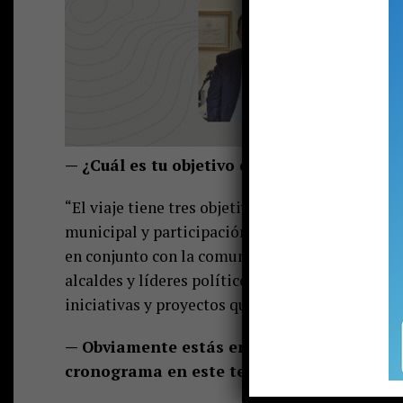
— ¿Cuál es tu objetivo de estar en Europa?
“El viaje tiene tres objetivos. Primero, establ
municipal y participación ciudadana, porque e
en conjunto con la comunidad. El segundo objet
alcaldes y líderes políticos. Somos 28 compañero
iniciativas y proyectos que sean aplicables a Pu
— Obviamente estás en esto por tu interés
cronograma en este tema?