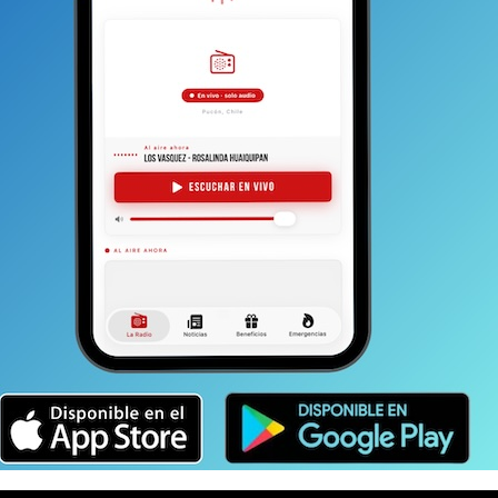
ecer y mejorar mis conocimientos en administración
sto es un modelo de cómo se administran los municipios
ivo es establecer redes de contacto porque aquí hay
s de curso. Y el tercer objetivo es poder rescatar ideas,
cón”.
 de transformarte en alcalde Pucón, ¿cómo va tu