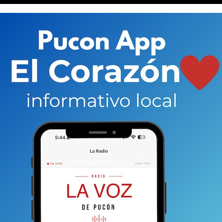
 de la ciudada de Gummersbach, ciudad donde se encuentra
unal en Pucón.
rez (51) explicitaba en una
entrevista en este medio
en ese tiempo el objetivo se veía lejano.
Álvarez
ados por Evópoli y desde ahí enfocaba sus
o: ser “un diputado del turismo”. Pero el mandato
s votos en la última elección (5.182 votos, 2,5%).
cón, a la que considera su “lugar en el mundo”.
seminario en Alemania que se enfoca en la
pación ciudadana en un modelo sustentable.
Por lo
onal de Turismo en el primer gobierno de Sebastián
 (ya anunció que pedirá primarias) y desde Europa se
a Voz… de su experiencia y visión para la comuna que