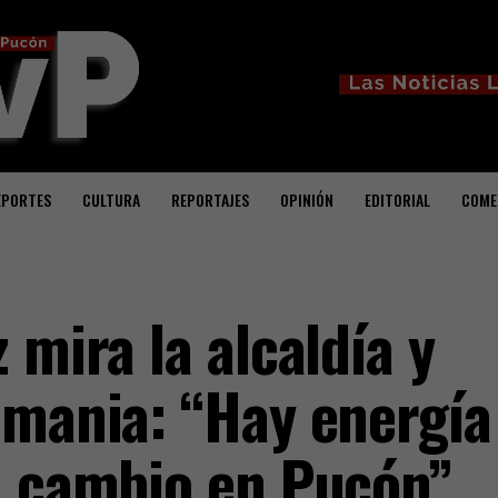
EPORTES
CULTURA
REPORTAJES
OPINIÓN
EDITORIAL
COME
 mira la alcaldía y
emania: “Hay energía
n cambio en Pucón”