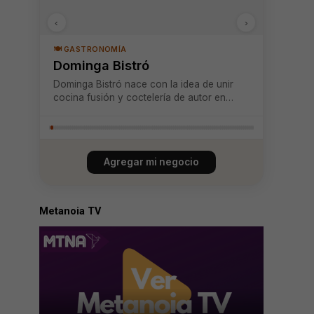
‹
›
🍽️ GASTRONOMÍA
Dominga Bistró
Dominga Bistró nace con la idea de unir
cocina fusión y coctelería de autor en
espacios donde la experiencia se vive con
todos los sentidos. Es un lugar con
carácter, dedicado al gusto por lo bien
hecho y a crear ambientes que invitan a
Agregar mi negocio
quedarse u...
Metanoia TV