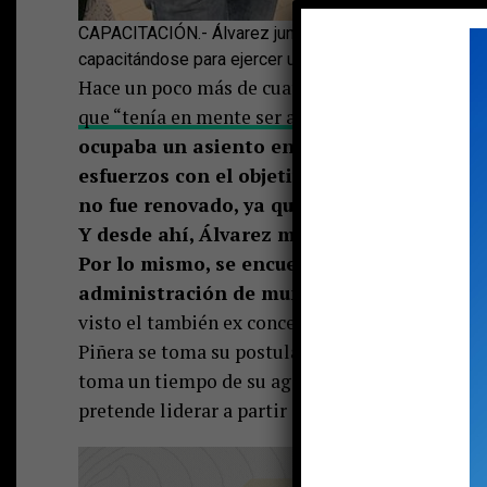
CAPACITACIÓN.- Álvarez junto a un jefe de Bomberos
capacitándose para ejercer una eventual jefatura com
Hace un poco más de cuatro años Sebastián Álva
que “tenía en mente ser alcalde de Pucón”.
Pero 
ocupaba un asiento en la Cámara de Diput
esfuerzos con el objetivo que se autoimpus
no fue renovado, ya que no le alcanzaron lo
Y desde ahí, Álvarez mira nuevamente a Pu
Por lo mismo, se encuentra becado en un 
administración de municipios con partici
visto el también ex concejal y ex director regi
Piñera se toma su postulación bastante en serio
toma un tiempo de su agenda para hablar con L
pretende liderar a partir de 2024.