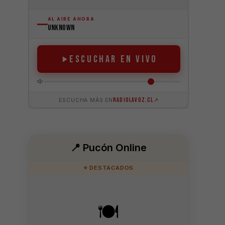
📍 Pucón Online
⭐ DESTACADOS
🍽️