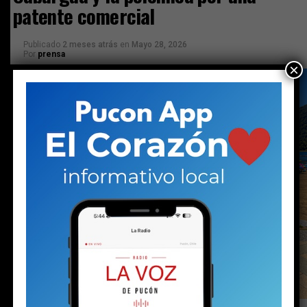
patente comercial
Publicado
2 meses atrás
en
Mayo 28, 2026
Por
prensa
×