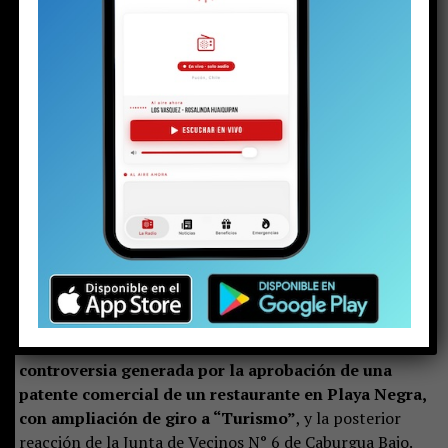
(Apoya el periodismo local e independiente
haciéndote socio de La Voz de Pucón)
Sr. Director:
Mi nombre es Jovita Maldonado Vega y resido en el
sector Misional, localidad rural de Caburgua. Me dirijo a
este medio
para expresar mi opinión respecto de la
controversia generada por la aprobación de una
patente comercial de un restaurante en Playa Negra,
con ampliación de giro a “Turismo”
, y la posterior
reacción de la Junta de Vecinos N° 6 de Caburgua Bajo.