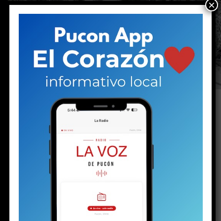
×
Hasta 60 centímetros de nieve se acumulan en
los sectores altos de la comuna. Para el
domingo y el lunes, el puelche aparece como
la principal amenaza, con ráfagas que podrían
alcanzar los 90 kilómetros por hora.
(Apoya el periodismo local e independiente
haciéndote socio de La Voz de Pucón)