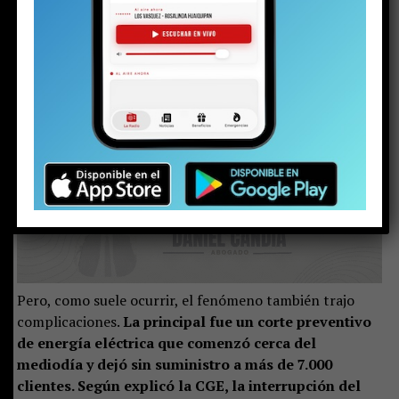
El aviso de nevada del pronóstico se cumplió.
El
fenómeno climático comenzó la tarde del viernes, se
intensificó durante la madrugada del sábado y, ya
por la mañana, el manto blanco cubría gran parte
del Pucón rural.
En los sectores más altos, al cierre de
esta nota, la nieve alcanzaba los 60 centímetros de
acumulación.
Pero, como suele ocurrir, el fenómeno también trajo
complicaciones.
La principal fue un corte preventivo
de energía eléctrica que comenzó cerca del
mediodía y dejó sin suministro a más de 7.000
clientes. Según explicó la CGE, la interrupción del