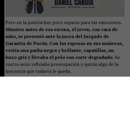
Pero en la justicia hay poco espacio para las emociones.
Minutos antes de esa escena, el joven, con cara de
niño, se presentó ante la jueza del Juzgado de
Garantía de Pucón. Con las esposas en sus muñecas,
vestía una parka negra y brillante, zapatillas, un
buzo gris y llevaba el pelo con corte degradado.
Su
rostro serio reflejaba preocupación y quizás algo de la
inocencia que todavía le queda.
La magistrada preguntó por un adulto responsable. Solo
estaba la mujer mayor, quien se presentó como la
madre, junto a las otras dos mujeres.
Ella se sentó al
lado del adolescente, pero pronto aclaró que no
vivía con él y que el joven residía con el padre. Sin
embargo, este aún no llegaba al tribunal.
Por eso le
correspondió responder las preguntas de rigor: