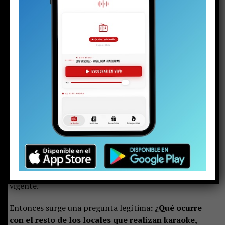
Sr. Director:
Quisiera manifestar públicamente mi preocupación
frente a las decisiones que se están tomando respecto a
las patentes comerciales en la comuna de Pucón.
Hace
algunas semanas difundieron noticias sobre la
aprobación de una patente de restaurante turístico
en Caburgua, mientras que otras patentes en pleno
centro de Pucón
han sido rechazadas, aun cumpliendo
con todos los requisitos exigidos por la normativa
vigente.
Entonces surge una pregunta legítima
: ¿Qué ocurre
con el resto de los locales que realizan karaoke,