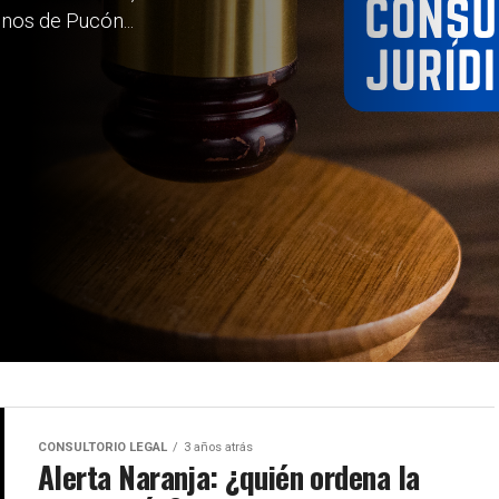
os de Pucón...
CONSULTORIO LEGAL
3 años atrás
Alerta Naranja: ¿quién ordena la