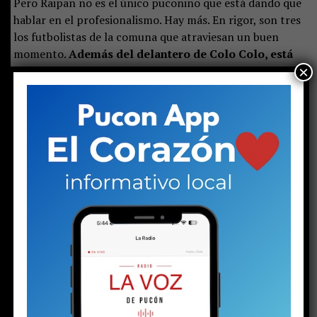
Pero Raipan no es el único puconino que está dando que
hablar en el profesionalismo. Hay más. En rigor, son tres
los futbolistas de la comuna que atraviesan un buen
momento.
Además del delantero de Colo Colo, está
×
Rodrigo Alarcón (21)
, titular en Unión Española y
recientemente convocado a la selección chilena sub-
23, que disputará un cupo para los Juegos Olímpicos
de Los Ángeles 2028. Completa el grupo
Nicolás
Garrido (23)
,
quien alterna la titularidad en O’Higgins
de Rancagua y disputa el paso a los octavos de final de la
Copa Sudamericana frente a Boca Juniors.
En el caso de Alarcón, titular en una Unión Española que
busca el regreso a Primera División, la convocatoria a la
selección llega en un momento de consolidación como
profesional y confirma el crecimiento que ha mostrado
durante la temporada. “
Lo tomo como un gran paso
en mi carrera, pero también como una oportunidad
que tengo que aprovechar y no conformarme solo