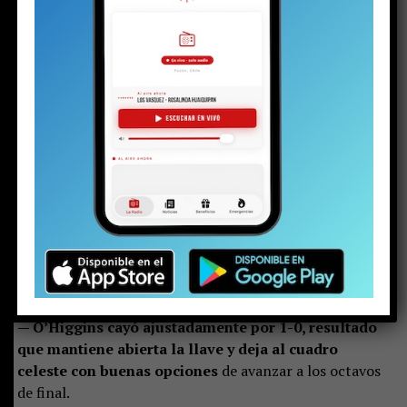
con estar nominado.
Debo seguir trabajando cada día y
dar lo mejor de mí para lograr más sueños como este”,
señala el volante.
En el mismo sentido, agrega:
“Significa muchísimo
para mí este llamado porque refleja todo el
esfuerzo que he hecho en este camino y el trabajo
que realizo día a día
. Estoy claramente contento, pero
siempre mentalizado en dar lo mejor de mí y aprovechar
cada momento”.
Garrido, en tanto, está concentrado esta semana en
sacar adelante la definición frente a Boca Juniors por un
lugar en la siguiente ronda de la Copa Sudamericana.
En
el partido de ida —en el que disputó varios minutos
— O’Higgins cayó ajustadamente por 1-0, resultado
que mantiene abierta la llave y deja al cuadro
celeste con buenas opciones
de avanzar a los octavos
de final.