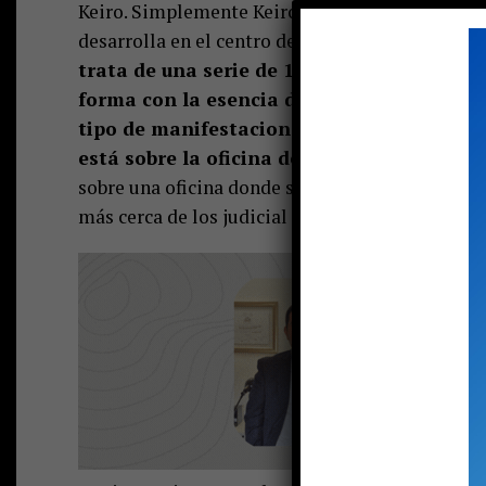
Keiro. Simplemente Keiro. Esa es la marca de la
desarrolla en el centro de extensión Cum Laud
trata de una serie de 16 pinturas (óleo sob
forma con la esencia de la cultura orienta
tipo de manifestaciones puede experimenta
está sobre la oficina del CBR local.
Algo rar
sobre una oficina donde se vive la fría arquitec
más cerca de los judicial que de la finura del a