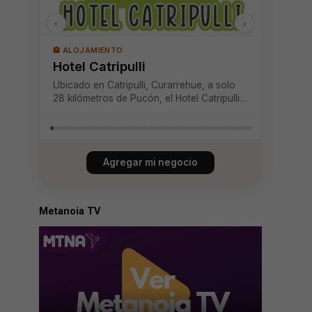
‹
›
🏨 ALOJAMIENTO
Hotel Catripulli
Ubicado en Catripulli, Curarrehue, a solo
28 kilómetros de Pucón, el Hotel Catripulli
combina tranquilidad y accesibilidad en un
entorno natural incomparable. Rodeado
por el Río Trancura, los Lagos Caburgua y
Pucón, así como termas y parques nacio...
Agregar mi negocio
Metanoia TV