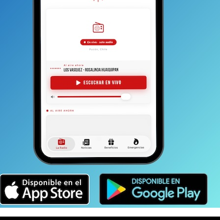
ezas pictóricas que expone se dividen en ocho
 nombró como “Haiku”.
La primera es definida por la
or, en la que predominan las formas circulares y
cción sin fin.
Totalmente interpretativa para quien la
ue una obra de arte sólo se transforma en eso cuando es
nificado particular, indescifrable en su forma, pero
 algo más que un concepto.
Son pequeños poemas
 sílabas. Y Keiro, transformó algunos de ellos en
odrá evaluar, pero que un simple humano logra entender
a cada palabra.
las pinturas.
Es decir, materializan
dental amalgamado con la cultura oriental
género pintado al óleo. La técnica es conocida como