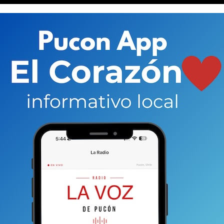
 artista que está tras la exposición que actualmente se
e del Conservador de Bienes Raíces (CBR) de Pucón.
Se
re tela) y 7 esculturas que conectan de alguna
l japonesa. Algo que hasta el más neófito en este
r con el sólo hecho de llegar hasta la sala que
o que una manifestación artística de este tipo esté
tura de los documentos, roles, planos y otros detalles
rte. Pero en Pucón esta amalgama se da. Y no desentona.