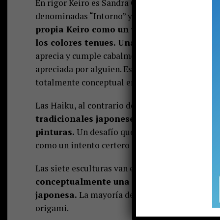
En rigor Keiro es Sandra Queirolo (52). Y las pi
denominadas “Intorno” y otras ocho a las que
propia Keiro como un viaje al mundo interi
los colores tenues. Una especie de introspe
aprecia y cumple cabalmente con el principio q
apreciada por alguien. Es decir un trabajo de sig
totalmente conceptual en el fondo.
Las Haiku, al contrario de Intorno, formalizan
tradicionales japoneses de tres líneas y 17
pinturas.
Un desafío que un experto en arte p
como un intento certero de darle color y forma 
Las siete esculturas van en la misma línea que 
conceptualmente una mezcla del arte occi
japonesa.
La mayoría de ellas están hechas de 
origami.