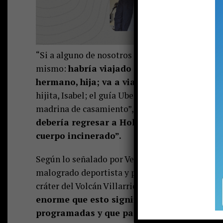
“Si a alguno de nosotros nos hubiera pasado alg
mismo:
habría viajado a vernos. Es así co
hermano, hija; va a viajar a Holanda el pr
hijita, Isabel; el guía Uber Quirilao, quien es 
madrina de casamiento”, explicó el profesor Ví
debería regresar a Holanda llevando a Gon
cuerpo incinerado”.
Según lo señalado por Vera una de las ideas que
malogrado deportista y profesor puedan llegar 
cráter del Volcán Villarrica.
“Estamos viviendo
enorme que esto significa, pero quisiéram
programadas y que parte de las cenizas re