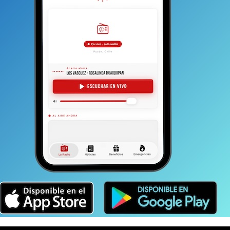
o muy lejos de Chile, Gonzalo Vilches habría hecho lo
mo un equipo de Pucón de amistades, familiares,
óximo jueves.
Va la madre; el hermano, Sebastián; va la
su gran amigo y va mi esposa Ximena (Soto), quien es su
ctor Vera; quien agregó:
“Mañana (martes) Judith
zalo para que, en primera instancia, sea su
 se manejan es que, al menos, parte de las cenizas del
a Pucón para realizar una ceremonia y depositarlas en el
 todavía —explicó Vera— el tema de la pena
os que se dieran las cosas como las tenemos
gresaran a Chile
, que pudiera venir Judith y los hijos