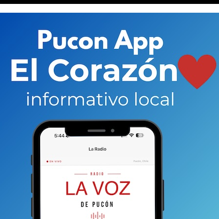
a Europa para estar con la esposa del guía de montaña
ció el miércoles pasado
mientras guiaba un
pes suizos.
La idea del grupo, según comentó el
tura de la municipalidad de Pucón y cercano al
en, Judith, en el difícil momento.
Además, también
con los resto de Vilches, quien sería incinerado, según