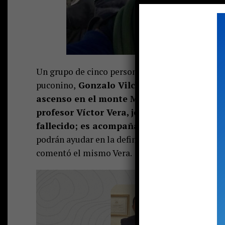
Un grupo de cinco personas viajará este jueves 
puconino,
Gonzalo Vilches (39),
quien falle
ascenso en el monte
Matterhorn en Los Al
profesor Víctor Vera, jefe de turismo aven
fallecido; es acompañar a la esposa del jov
podrán ayudar en la definición sobre qué pasará 
comentó el mismo Vera.