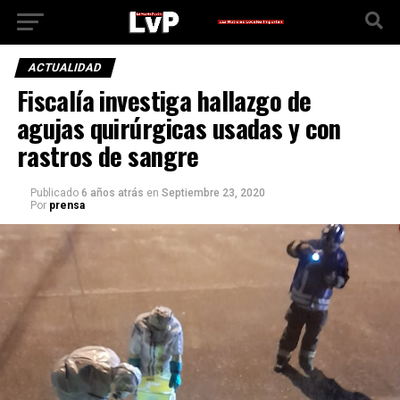
ACTUALIDAD
Fiscalía investiga hallazgo de
agujas quirúrgicas usadas y con
rastros de sangre
Publicado
6 años atrás
en
Septiembre 23, 2020
Por
prensa