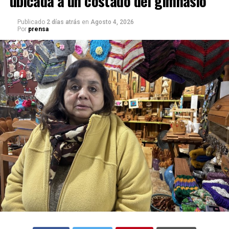
ubicada a un costado del gimnasio
Publicado
2 días atrás
en
Agosto 4, 2026
Por
prensa