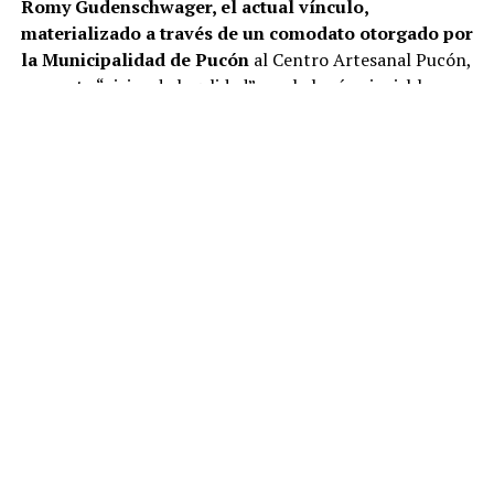
Romy Gudenschwager, el actual vínculo,
materializado a través de un comodato otorgado por
la Municipalidad de Pucón
al Centro Artesanal Pucón,
presenta “vicios de legalidad” que lo harían inviable.
“La administración de la Municipalidad, representada
por el alcalde, tiene el deber imperativo de resguardar el
patrimonio municipal y velar por el cumplimiento de las
funciones institucionales.
El actual vínculo con el
Centro Artesanal Pucón presenta vicios de
legalidad, riesgos para la seguridad pública y una
subvaluación de ingresos que contraviene la
normativa legal”, señala el documento.
Según el informe, estos denominados “vicios de
legalidad” responden, al menos, a tres situaciones:
la
ejecución de obras sin los permisos
correspondientes, la existencia de subarriendos a
terceros y riesgos para la seguridad, de acuerdo con