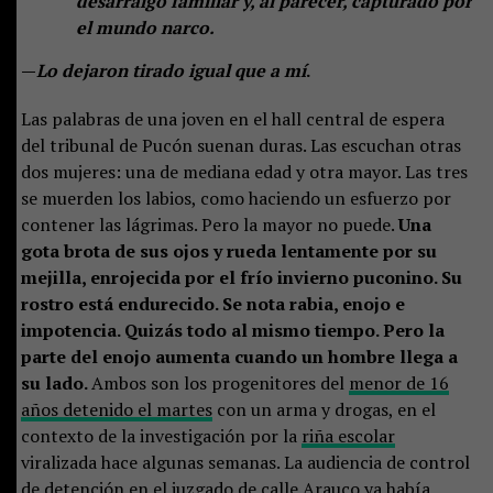
desarraigo familiar y, al parecer, capturado por
el mundo narco.
—
Lo dejaron tirado igual que a mí
.
Las palabras de una joven en el hall central de espera
del tribunal de Pucón suenan duras. Las escuchan otras
dos mujeres: una de mediana edad y otra mayor. Las tres
se muerden los labios, como haciendo un esfuerzo por
contener las lágrimas. Pero la mayor no puede.
Una
gota brota de sus ojos y rueda lentamente por su
mejilla, enrojecida por el frío invierno puconino. Su
rostro está endurecido. Se nota rabia, enojo e
impotencia. Quizás todo al mismo tiempo. Pero la
parte del enojo aumenta cuando un hombre llega a
su lado.
Ambos son los progenitores del
menor de 16
años detenido el martes
con un arma y drogas, en el
contexto de la investigación por la
riña escolar
viralizada hace algunas semanas. La audiencia de control
de detención en el juzgado de calle Arauco ya había