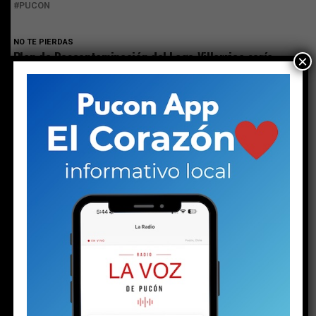
PUCON
NO TE PIERDAS
Plan de Descontaminación del Lago Villarrica sería
×
publicado la próxima semana o en los próximos diez días
ESTO PODRÍA GUSTARTE
Plan de Descontaminación del Lago Villarrica
sería publicado la próxima semana o en los
próximos diez días
Los detalles inéditos del sumario por Caso
Sobresueldos: ex-Administrador y asesor
financiero del alcalde dicen que las
remuneraciones fueron pactadas con el jefe
comunal
Ministra de Medio Ambiente y toma de razón
del Plan de Descontaminación del Lago
Villarrica: “Una muy buena noticia para La