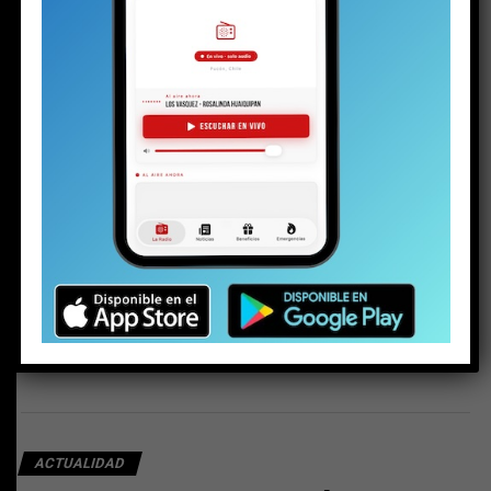
Araucanía y el país”
Los desafíos del Plan de Descontaminación
del lago Villarrica
Alcalde no acepta la renuncia de asesor de
Riesgos: Esteban Backit se reintegra el
lunes
Mes de las Termas: una buena iniciativa
ACTUALIDAD