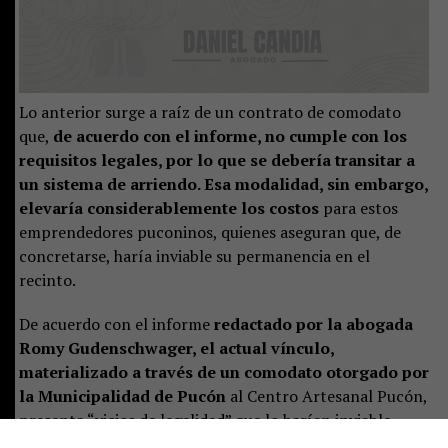
Lo anterior surge a raíz de un contrato de comodato
que,
de acuerdo con el informe, no cumple con los
requisitos legales, por lo que se debería transitar a
un sistema de arriendo. Esa modalidad, sin embargo,
elevaría considerablemente los costos
para estos
emprendedores puconinos, quienes aseguran que, de
concretarse, haría inviable su permanencia en el
recinto.
De acuerdo con el informe
redactado por la abogada
Romy Gudenschwager, el actual vínculo,
materializado a través de un comodato otorgado por
la Municipalidad de Pucón
al Centro Artesanal Pucón,
presenta “vicios de legalidad” que lo harían inviable.