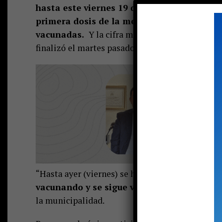
hasta este viernes 19 de febrero— sobrepas
primera dosis de la medicina que protege d
vacunadas.
Y la cifra marca el primer fin de 
finalizó el martes pasado.
“Hasta ayer (viernes) se habían administrado 6.
vacunando y se sigue vacunando en el sect
la municipalidad.