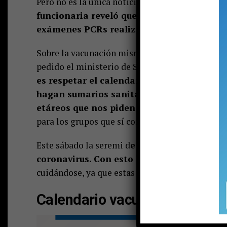
Pero no es la única noticia positiva para
Pucón 
funcionaria reveló que la tasa de positivid
exámenes PCRs realizados)
marcó el pasado
Sobre la vacunación misma, Odette Castillo señ
pedido el ministerio de Salud; ya que de no hac
es respetar el calendario. Las comunas qu
hagan sumarios sanitarios. Además, la soli
etáreos que nos piden (,,,) s
i se vacunan a g
para los grupos que sí corresponden”.
Este sábado la seremi d
e Salud informó que 
coronavirus.
Con esto los activos bajaron 
cuidándose, ya que estas cifras son un efecto po
Calendario vacunación actual