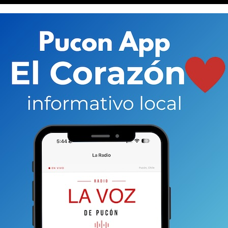
aba las 6000 personas que ya recibieron la
el Covid-19. En rigor, 6.050 personas ya
semana en Paso 2, luego de la cuarentena total que
050 dosis de vacuna.
Hoy en la mañana se seguía
or rural”
, explicó Odette Castillo directora de Salud de