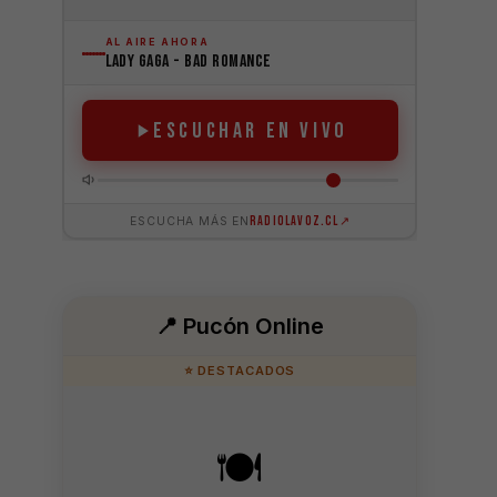
📍 Pucón Online
⭐ DESTACADOS
🍽️