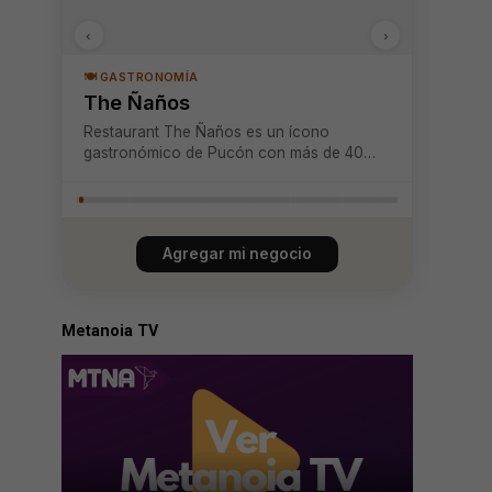
‹
›
🍽️ GASTRONOMÍA
The Ñaños
Restaurant The Ñaños es un ícono
gastronómico de Pucón con más de 40
años de tradición familiar, reconocido por
su cocina casera y el auténtico sabor de la
gastronomía chilena. Su variada carta
incluye parrilla, pescados, pastas, pizzas y
Agregar mi negocio
otras ex...
Metanoia TV