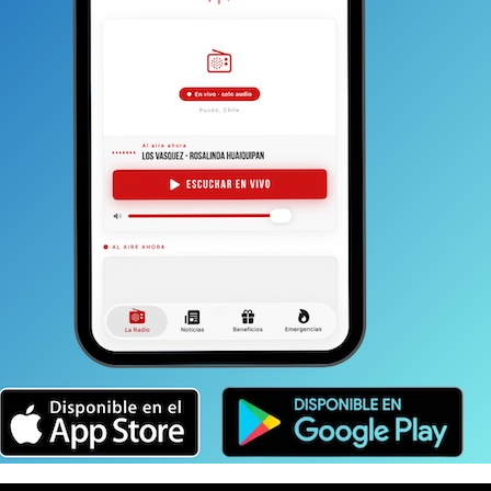
post cuarentena. Esto porque la misma
ad (que se saca de la relación de casos positivos y
 12 de febrero un 6%.
aló que se ha seguido el calendario tal como lo ha
erlo se exponen a sumarios sanitarios:
“La exigencia
e han transgredido eso se exponen a que les
citud de vacunas está en relación a los grupos
rupos que no corresponden puede que después no haya
en Pucón apareció solo un nuevo caso de
a 34 personas.
En todo caso, es necesario seguir
sitivo de la reciente cuarentena.
izado