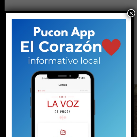
×
EMPRESAS
CGE activa plan de acción preventivo
ante sistema frontal que afectará a
la región de La Araucanía
Publicado
5 días atrás
en
Agosto 2, 2026
Por
prensa