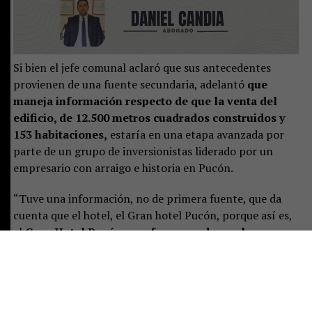
Si bien el jefe comunal aclaró que sus antecedentes
provienen de una fuente secundaria, adelantó
que
maneja información respecto de que la venta del
edificio, de 12.500 metros cuadrados construidos y
153 habitaciones,
estaría en una etapa avanzada por
parte de un grupo de inversionistas liderado por un
empresario con arraigo e historia en Pucón.
“Tuve una información, no de primera fuente, que da
cuenta que el hotel, el Gran hotel Pucón, porque así es,
el
Gran Hotel Pucón, que fue operado por la
empresa Enjoy en los últimos años, que estaba
puesto a la venta y al parecer ya habría un
comprador de este proyecto, y un comprador que,
como se me informó, es una persona que quiere