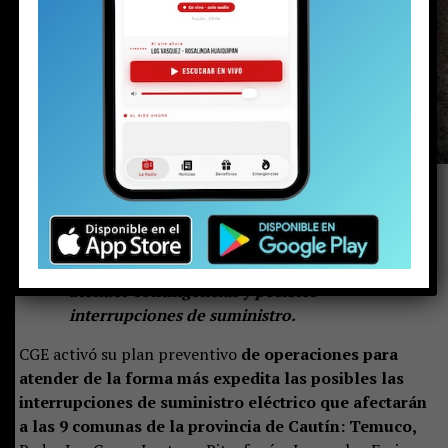
La compañía multiplicará los recursos para
atender contingencias y posibles
interrupciones de suministro.
CGE activó su plan preventivo
de operaciones para
atender de la forma más expedita las posibles las
interrupciones de suministro eléctrico que afectarán
a las 9 comunas de la provincia de Cautín: Temuco,