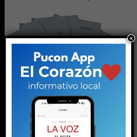
×
ACTUALIDAD
6 años atrás
Fiscalía de Pucón abre causa penal
por malos manejos de dineros en la