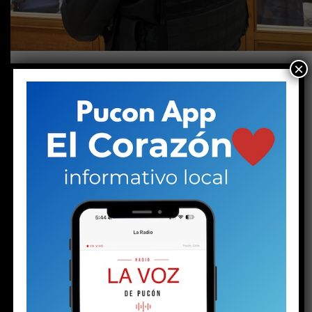
×
Arrendaba una pieza en el centro de Pucón. La
policía encontró un arma, balas, drogas y
dinero en efectivo. Pero no solo eso: también
halló la historia de un niño marcado por el
desarraigo familiar y, al parecer, capturado por
el mundo narco.
—
Lo dejaron tirado igual que a mí
.
Las palabras de una joven en el hall central de espera
del tribunal de Pucón suenan duras. Las escuchan otras
dos mujeres: una de mediana edad y otra mayor. Las tres