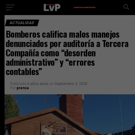
ACTUALIDAD
Bomberos califica malos manejos
denunciados por auditoría a Tercera
Compañía como “desorden
administrativo” y “errores
contables”
Publicado
6 años atrás
en
Septiembre 3, 2020
Por
prensa