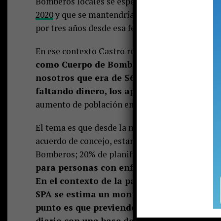
Bomberos locales se espera que la municipali
2020
y que se mantendría —según lo que explica
por tres años desde esa fecha. Pero pareciera q
En ese contexto Castro reafirma su ánimo de rec
como Cuerpo de Bomberos que la municipa
nosotros que era de $60 millones por tres 
faltando dinero, los aportes que recibimos
aumento de población en Pucón que trae como 
El tema es que desde la municipalidad se ha in
acuerdo de concejo, estarán delimitados y acot
Bomberos; 20% de planificación;
10% para tal
para personas con enfermedades catastróf
En el contexto de la pandemia y los nuevos
SPA
se estima un monto por temporada de $
punto es que previendo eventuales cierres 
diario con una base de 90 días de tempor