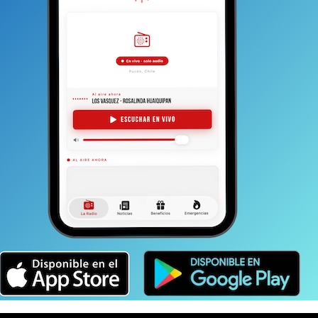
dad entregue
$60 millones que fue la suma acordada el
 el superintendente de la institución Alejandro Castro—
ue el monto será bastante menos. De hecho, casi la mitad.
ibir lo acordado hace dos años atrás.
“Esperamos
lidad cumpla el compromiso que hizo con
años”, dice y luego agrega: “Siempre nos está
 siempre son insuficientes.
A esto hay que sumarle el
consecuencia el aumento de emergencias”.
formado que los montos a repartir, luego de un pre
ados de la siguiente manera: 20% para becas; 20% para
entos deportivos; 10% a cultura; 10% de ayuda
icas y un 10% para el departamento de Tránsito.
 acuerdos de la licitación ganada por Serviest
180 millones por los 1226 espacios licitados. El
de la comuna por el virus se prorratea a un valor
ada (que esta vez se ampliará hasta Semana