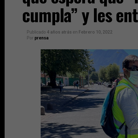
cumpla” y les en
Publicado
4 años atrás
en
Febrero 10, 2022
Por
prensa