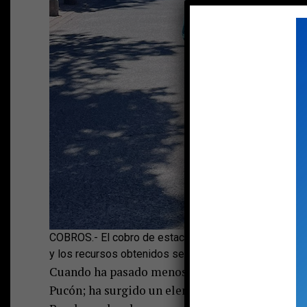
COBROS.- El cobro de estacionamientos en las princip
y los recursos obtenidos se usarán, en su mayoría, pa
Cuando ha pasado menos de una semana desde el
Pucón; ha surgido un elemento controversial en 