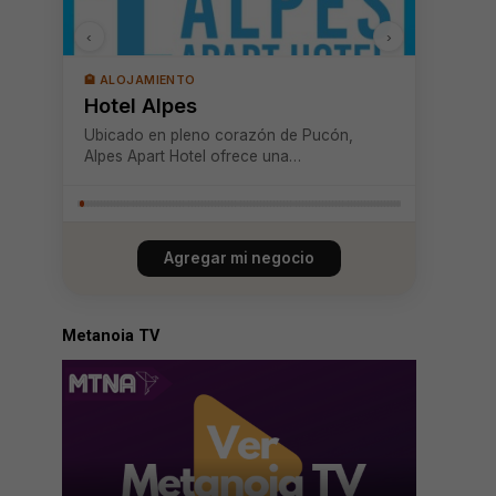
‹
›
🏨 ALOJAMIENTO
Hotel Alpes
Ubicado en pleno corazón de Pucón,
Alpes Apart Hotel ofrece una
infraestructura cómoda y acogedora, a
pocos pasos de agencias turísticas,
restaurantes y los principales atractivos de
la ciudad. Pensado especialmente para la
Agregar mi negocio
familia, se distingue p...
Metanoia TV