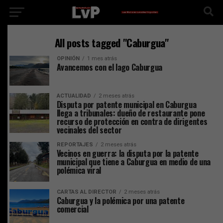
All posts tagged "Caburgua"
OPINIÓN
1 mes atrás
Avancemos con el lago Caburgua
ACTUALIDAD
2 meses atrás
Disputa por patente municipal en Caburgua
llega a tribunales: dueño de restaurante pone
recurso de protección en contra de dirigentes
vecinales del sector
REPORTAJES
2 meses atrás
Vecinos en guerra: la disputa por la patente
municipal que tiene a Caburgua en medio de una
polémica viral
CARTAS AL DIRECTOR
2 meses atrás
Caburgua y la polémica por una patente
comercial