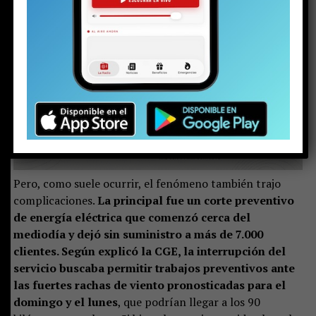
intensificó durante la madrugada del sábado y, ya
por la mañana, el manto blanco cubría gran parte
del Pucón rural.
En los sectores más altos, al cierre de
esta nota, la nieve alcanzaba los 60 centímetros de
acumulación.
Pero, como suele ocurrir, el fenómeno también trajo
complicaciones.
La principal fue un corte preventivo
de energía eléctrica que comenzó cerca del
mediodía y dejó sin suministro a más de 7.000
clientes. Según explicó la CGE, la interrupción del
servicio buscaba permitir trabajos preventivos ante
las fuertes rachas de viento pronosticadas para el
domingo y el lunes
, que podrían llegar a los 90