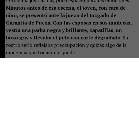
Pero en la justicia hay poco espacio para las emociones.
Minutos antes de esa escena, el joven, con cara de
niño, se presentó ante la jueza del Juzgado de
Garantía de Pucón. Con las esposas en sus muñecas,
vestía una parka negra y brillante, zapatillas, un
buzo gris y llevaba el pelo con corte degradado.
Su
rostro serio reflejaba preocupación y quizás algo de la
inocencia que todavía le queda.
La magistrada preguntó por un adulto responsable. Solo
estaba la mujer mayor, quien se presentó como la
madre, junto a las otras dos mujeres.
Ella se sentó al
lado del adolescente, pero pronto aclaró que no
vivía con él y que el joven residía con el padre. Sin
embargo, este aún no llegaba al tribunal.
Por eso le
correspondió responder las preguntas de rigor:
domicilio y correo electrónico para ser notificada de las
actuaciones judiciales que, desde ese momento, el
adolescente deberá enfrentar.