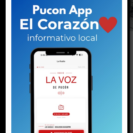
Hasta 60 centímetros de nieve se acumulan en
los sectores altos de la comuna. Para el
domingo y el lunes, el puelche aparece como
la principal amenaza, con ráfagas que podrían
alcanzar los 90 kilómetros por hora.
(Apoya el periodismo local e independiente
haciéndote socio de La Voz de Pucón)
El aviso de nevada del pronóstico se cumplió.
El
fenómeno climático comenzó la tarde del viernes, se