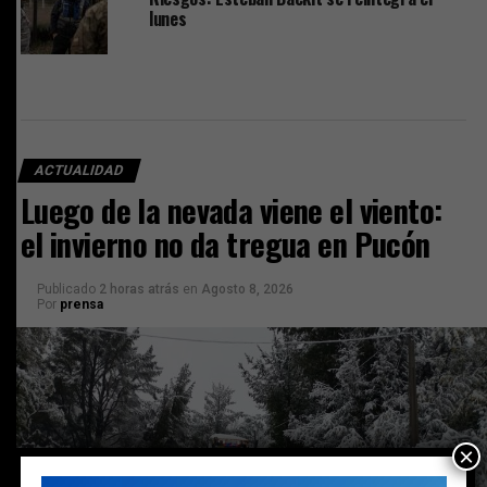
lunes
ACTUALIDAD
Luego de la nevada viene el viento:
el invierno no da tregua en Pucón
Publicado
2 horas atrás
en
Agosto 8, 2026
Por
prensa
×