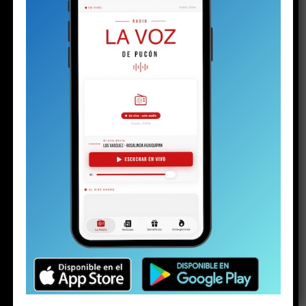
PuconApp completa su despliegue y ya está
disponible en Android
Plan de Descontaminación del Lago Villarrica
sería publicado la próxima semana o en los
próximos diez días
Los detalles inéditos del sumario por Caso
Sobresueldos: ex-Administrador y asesor
financiero del alcalde dicen que las
remuneraciones fueron pactadas con el jefe
comunal
Ministra de Medio Ambiente y toma de razón
del Plan de Descontaminación del Lago
Villarrica: “Una muy buena noticia para La
Araucanía y el país”