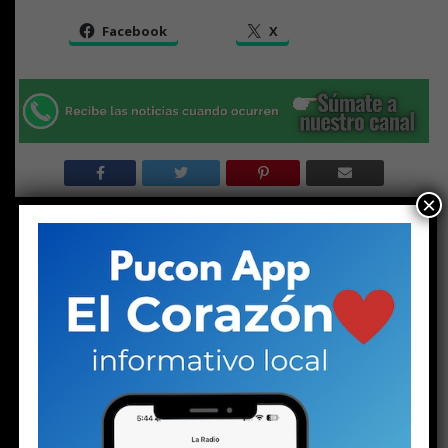
Facebook
X
×
RELATED TOPICS:
ADOLESCENTE
DESTACADO
HISTORIA
PUCON
NO TE PIERDAS
Plan de Descontaminación del Lago Villarrica sería
publicado la próxima semana o en los próximos diez días
ESTO PODRÍA GUSTARTE
El silencio de los (no) inocentes