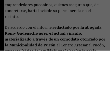
emprendedores puconinos, quienes aseguran que, de
concretarse, haría inviable su permanencia en el
recinto.
De acuerdo con el informe
redactado por la abogada
Romy Gudenschwager, el actual vínculo,
materializado a través de un comodato otorgado por
la Municipalidad de Pucón
al Centro Artesanal Pucón,
presenta “vicios de legalidad” que lo harían inviable.
“La administración de la Municipalidad, representada
por el alcalde, tiene el deber imperativo de resguardar el
patrimonio municipal y velar por el cumplimiento de las
funciones institucionales.
El actual vínculo con el
Centro Artesanal Pucón presenta vicios de
legalidad, riesgos para la seguridad pública y una
subvaluación de ingresos que contraviene la
normativa legal”, señala el documento.