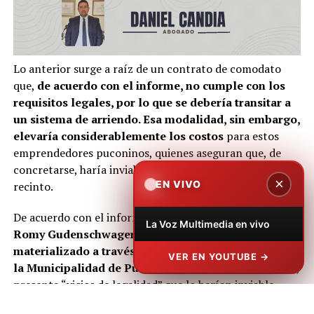
Lo anterior surge a raíz de un contrato de comodato
que,
de acuerdo con el informe, no cumple con los
requisitos legales, por lo que se debería transitar a
un sistema de arriendo. Esa modalidad, sin embargo,
elevaría considerablemente los costos
para estos
emprendedores puconinos, quienes aseguran que, de
concretarse, haría inviable su permanencia en el
×
EN VIVO
recinto.
De acuerdo con el informe
redactado por la abogada
La Voz Multimedia en vivo
Romy Gudenschwager, el actual vínculo,
materializado a través de un comodato otorgado por
VER EN YOUTUBE →
la Municipalidad de Pucón
al Centro Artesanal Pucón,
presenta “vicios de legalidad” que lo harían inviable.