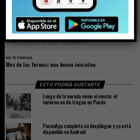
RELATED TOPICS:
DELINCUENCIA
DESTACADO
EDITORIAL
NARCOTRÁFICO
PUCON
VIOLENCIA
NO TE PIERDAS
Mes de las Termas: una buena iniciativa
ESTO PODRÍA GUSTARTE
Luego de la nevada viene el viento: el
invierno no da tregua en Pucón
PuconApp completa su despliegue y ya está
disponible en Android