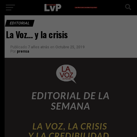
EDITORIAL
La Voz… y la crisis
Publicado
7 años atrás
en
Octubre 25, 2019
Por
prensa