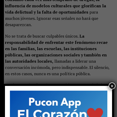
influencia de modelos culturales que glorifican la
vida delictual y la falta de oportunidades
para
muchos jóvenes. Ignorar esas señales no hará que
desaparezcan.
No se trata de buscar culpables únicos.
La
responsabilidad de enfrentar este fenómeno recae
en las familias, las escuelas, las instituciones
públicas, las organizaciones sociales y también en
las autoridades locales,
llamadas a liderar una
conversación incómoda, pero indispensable. El silencio,
en estos casos, nunca es una política pública.
Pucón necesita discutir este problema con seriedad.
×
Necesita diagnósticos, prevención, intervención
temprana y una estrategia capaz de llegar antes que
el narcotráfico. Porque cuando un adolescente
termina viviendo solo, armado y rodeado de drogas,
el fracaso ya no es únicamente suyo: también es el de