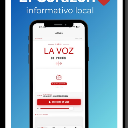
una comunidad que no logró verlo a tiempo.
Lo verdaderamente preocupante no es que
un joven de
16 años haya sido detenido con un arma y drogas. Lo
verdaderamente preocupante es que esa historia ya
no parezca excepcional. Cuando una sociedad
comienza a acostumbrarse a estas señales
, corre el
riesgo de normalizar lo que nunca debería aceptar. Y
entonces callar deja de ser indiferencia para convertirse
en complicidad. Definitivamente, el silencio no nos hace
inocentes.
(
Hazte miembro de nuestro canal de Whatsapp y
recibe las noticias primero
)
Share this:
Facebook
X