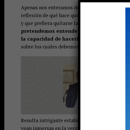
Apenas nos enteramos de esta noticia, surgió e
reflexión de qué hace que una niña de 20 años p
y que prefiera quitarse la vida antes de gritarlo
pretendemos entenderlo desde esta tribun
la capacidad de hacerlo,
pero sin embargo cr
sobre los cuales debemos aprender.
Resulta intrigante establecer qué hace que las 
vean inmersas en la vergüenza propia, como asu