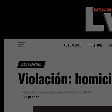
ACTUALIDAD
POLITICA
D
EDITORIAL
Violación: homici
Publicado
7 años atrás
en
Octubre 18, 2019
Por
prensa