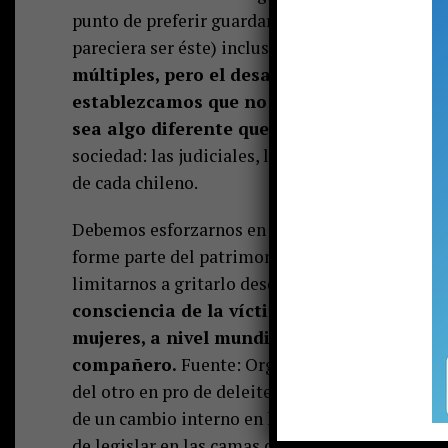
punto de preferir guardarlo en secreto en vez d
pareciera ser éste) inclusive preferir la muerte
múltiples, pero el desafío es cómo creamo
establezcamos que no existe ninguna circu
sea algo diferente que eso: víctima.
Y que e
sociedad: las judiciales, las personas, las polít
de cada chileno.
Debemos esforzarnos en hacer de nuestro país 
forme parte del patrimonio de las relaciones h
limitarnos a gritarlo desde todas las trincheras
consciencia de la víctima, cualquiera sea 
mujeres, a nivel mundial, ha sufrido algun
compañero.
Fuente: Organización Mundial de la
del otro en pro de deleites personales. El egoí
de un cambio interno en la propia humanidad. E
de legislar en las camas de los chilenos.
Este c