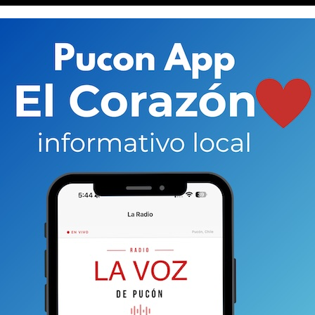
n medio de las reuniones de coordinación y de pautas la
ueda guardar por más de 20 días un secreto tan terrible
 al mundo con el objeto de buscar justicia.
No
a. No caeremos en la arrogancia de creernos con
eemos que sí es posible establecer ciertos elementos
mujeres que son víctimas de este deleznable delito se
miendo algún tipo de culpabilidad de los hechos, al