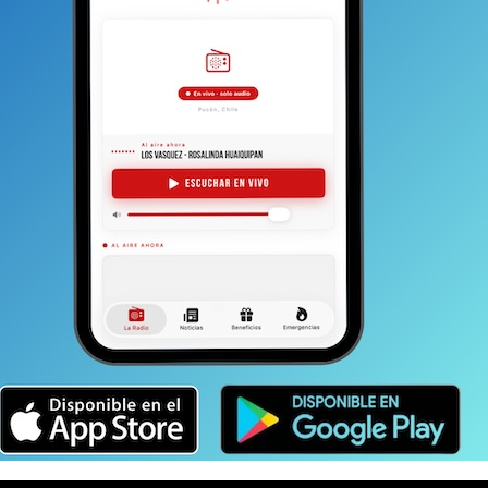
el clamor de la justicia y en algunos casos (como
 antes de exponerlo.
Las respuestas pueden ser
s un cambio cultural tan profundo que
nstancia en donde la víctima de una violación
so esté establecido en todos las instancias de nuestra
icas y, quizás la más difícil, la conversación de sobremesa
un ambiente seguro en donde la violencia sexual no
umanas. Aunque parezca utópico e inviable esto no debe
 posibles.
La violación es un homicidio a la
el contexto en donde se dé (Cerca del 25% de las
a vez abusos sexuales por parte de su esposo o
 Salud). Basta de la invisibilización de la consciencia
smo carcome y deja de manifiesto la necesidad profunda
ste cambio no viene con leyes. Las leyes no son capaces
ambio se hace con empapar la consciencia a una