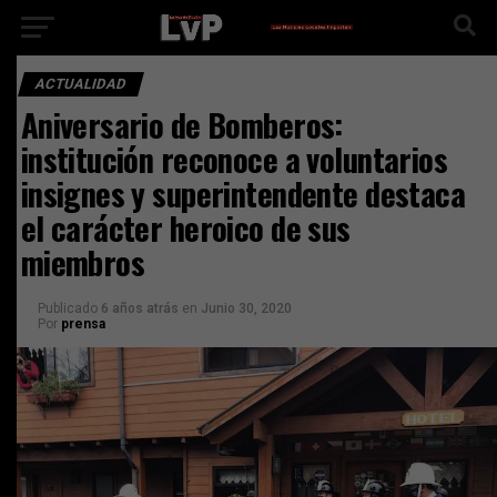
ACTUALIDAD
Aniversario de Bomberos:
institución reconoce a voluntarios
insignes y superintendente destaca
el carácter heroico de sus
miembros
Publicado
6 años atrás
en
Junio 30, 2020
Por
prensa