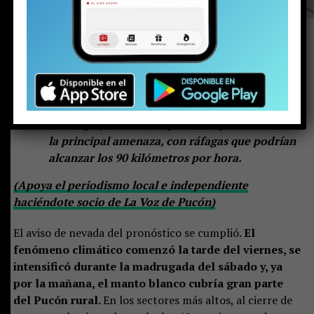
Hasta 60 centímetros de nieve se acumulan en
los sectores altos de la comuna. Para el
domingo y el lunes, el puelche aparece como
la principal amenaza, con ráfagas que podrían
alcanzar los 90 kilómetros por hora.
(Apoya el periodismo local e independiente
haciéndote socio de La Voz de Pucón)
El aviso de nevada del pronóstico se cumplió.
El
fenómeno climático comenzó la tarde del viernes, se
intensificó durante la madrugada del sábado y, ya
por la mañana, el manto blanco cubría gran parte
del Pucón rural.
En los sectores más altos, al cierre de