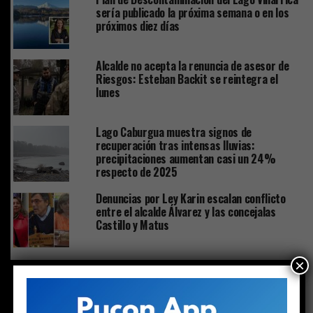
sería publicado la próxima semana o en los
próximos diez días
Alcalde no acepta la renuncia de asesor de
Riesgos: Esteban Backit se reintegra el
lunes
Lago Caburgua muestra signos de
recuperación tras intensas lluvias:
precipitaciones aumentan casi un 24%
respecto de 2025
Denuncias por Ley Karin escalan conflicto
entre el alcalde Álvarez y las concejalas
Castillo y Matus
×
CLICK TO COMMENT