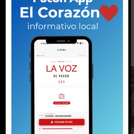
ACTUALIDAD
Luego de la nevada viene el viento:
el invierno no da tregua en Pucón
Publicado
9 horas atrás
en
Agosto 8, 2026
Por
prensa