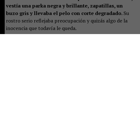
vestía una parka negra y brillante, zapatillas, un
buzo gris y llevaba el pelo con corte degradado.
Su
rostro serio reflejaba preocupación y quizás algo de la
inocencia que todavía le queda.
La magistrada preguntó por un adulto responsable. Solo
estaba la mujer mayor, quien se presentó como la
madre, junto a las otras dos mujeres.
Ella se sentó al
lado del adolescente, pero pronto aclaró que no
vivía con él y que el joven residía con el padre. Sin
embargo, este aún no llegaba al tribunal.
Por eso le
correspondió responder las preguntas de rigor:
domicilio y correo electrónico para ser notificada de las
actuaciones judiciales que, desde ese momento, el
adolescente deberá enfrentar.
Luego de eso, el fiscal Jorge Calderara entregó detalles
de la detención.
Explicó que el análisis del video
viralizado de la pelea permitió a la Sección de