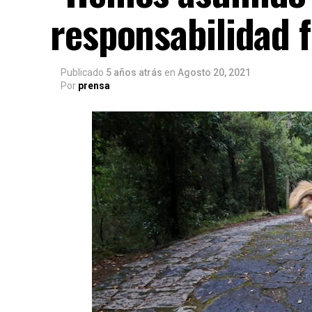
responsabilidad 
Publicado
5 años atrás
en
Agosto 20, 2021
Por
prensa