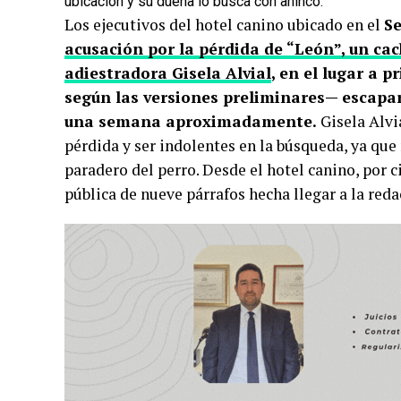
ubicación y su dueña lo busca con ahínco.
Los ejecutivos del hotel canino ubicado en el
S
acusación por la pérdida de “León”, un cac
adiestradora Gisela Alvial
, en el lugar a 
según las versiones preliminares— escapar
una semana aproximadamente.
Gisela Alvi
pérdida y ser indolentes en la búsqueda, ya que
paradero del perro. Desde el hotel canino, por 
pública de nueve párrafos hecha llegar a la red