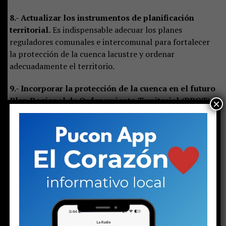
8.- Actualizar los instrumentos de planificación
territorial.
Es indispensable adecuar los planes
reguladores comunales e intercomunal para fortalecer
la protección de la cuenca lacustre y ordenar
adecuadamente el territorio.
9.- Incorporar la protección de la cuenca en el futuro
Plan Regional de Ordenamiento Territorial (PROT).
×
Esta es una responsabilidad clave del Gobierno Regional
de La Araucanía.
Los puntos anteriores demuestran que aún queda un
largo camino por recorrer.
Sin duda, la toma de razón
por parte de la Contraloría constituye un paso
histórico y muy significativo. Sin embargo, el
verdadero desafío comienza ahora: implementar
correctamente el plan
, asegurar los recursos
necesarios y mantener una gobernanza sólida que