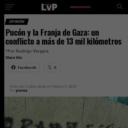
OPINIÓN
Pucón y la Franja de Gaza: un
conflicto a más de 13 mil kilómetros
*Por Rodrigo Vergara
Share this:
Facebook
X
Publicado
2 años atrás
en
Febrero 5, 2025
Por
prensa