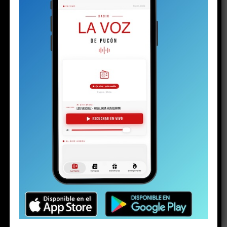
permita alcanzar, en el largo plazo, la recuperación
ambiental del lago Villarrica.
*
Víctor Durán es líder del proyecto Vigilantes del
Lago y consultor de
www.vigilanteslagos.org
.
(
Hazte miembro de nuestro canal de Whatsapp y
recibe las noticias primero
)