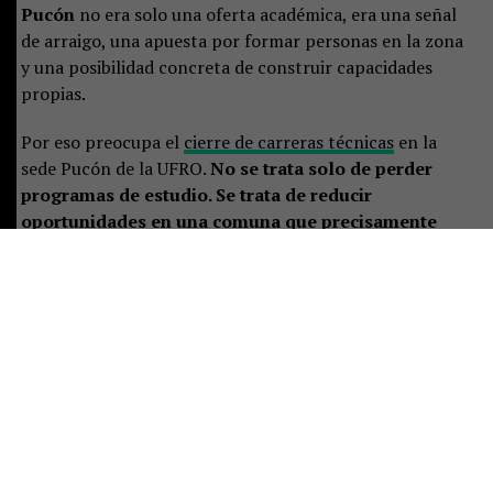
Pucón
no era solo una oferta académica, era una señal
de arraigo, una apuesta por formar personas en la zona
y una posibilidad concreta de construir capacidades
propias.
Por eso preocupa el
cierre de carreras técnicas
en la
sede Pucón de la UFRO.
No se trata solo de perder
programas de estudio. Se trata de reducir
oportunidades en una comuna que precisamente
necesita más formación, más especialización y más
herramientas para diversificar su desarrollo.
Cuando
se cierran espacios de educación en un territorio que
necesita ampliar su base productiva, lo que se debilita
no es solo la institución: se debilita el porvenir.
No puede hablarse seriamente de diversificación
económica mientras se achican las posibilidades de
formar a quienes podrían hacerla posible.
Pucón
necesita técnicos, profesionales, oficios