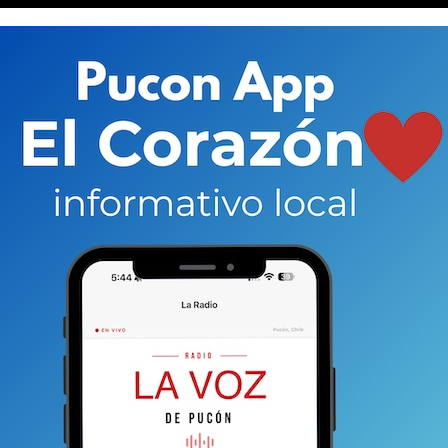
plicó en Pucón donde Jara obtuvo el 53,54% (998 votos),
99 votos) y Mulet el 2,79% (52 votos).
En total fueron
 Según el Servicio Electoral (Servel), la
 bajo incluso que el 9% del país, donde votaron
da como baja por los expertos e
, incluso, los mismos
 PC en Pucón y apoderada general de Jeannette
 la comuna, se mostró contenta con los resultados
mo y
, eventualmente, en la segunda vuelta programada
l
trabajo que tuvo el resultado esperado que fue
ene, pero totalmente comprometidos porque este
os con la campaña.
Ahora hay que unir fuerzas con