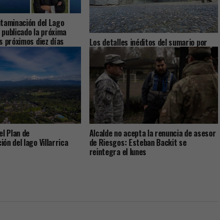
taminación del Lago
a publicado la próxima
s próximos diez días
Los detalles inéditos del sumario por
Caso Sobresueldos: ex-Administrador y
asesor financiero del alcalde dicen que
las remuneraciones fueron pactadas
con el jefe comunal
el Plan de
Alcalde no acepta la renuncia de asesor
ón del lago Villarrica
de Riesgos: Esteban Backit se
reintegra el lunes