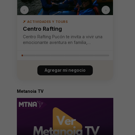
‹
›
🎿 ACTIVIDADES Y TOURS
Chucao Kayak
En Chucao Kayak ofrecemos aventuras
inclusivas en plena naturaleza, con viajes
guiados en kayak de travesía que permiten
disfrutar de los paisajes únicos de Pucón
de manera segura y emocionante.
Nuestras actividades se realizan durante
Agregar mi negocio
todo el año...
Metanoia TV