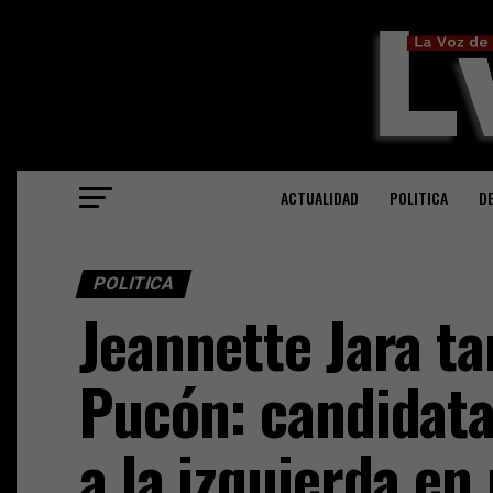
ACTUALIDAD
POLITICA
D
POLITICA
Jeannette Jara t
Pucón: candidata
a la izquierda e