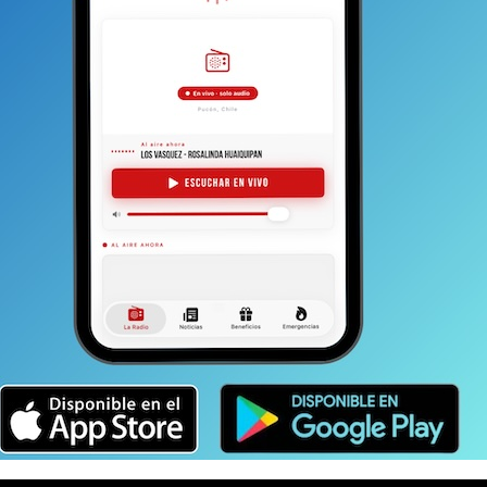
 las primarias”, señaló.
a del PC también se impuso, Loreto Fonseca apuntó a los
cio no son tal:
“Más que el fantasma o la
nismo, yo creo que el voto de las personas fue por
ajo que tuvo Jeannett Jara mientras fue ministra,
ras y el aumento del salario mínimo”.