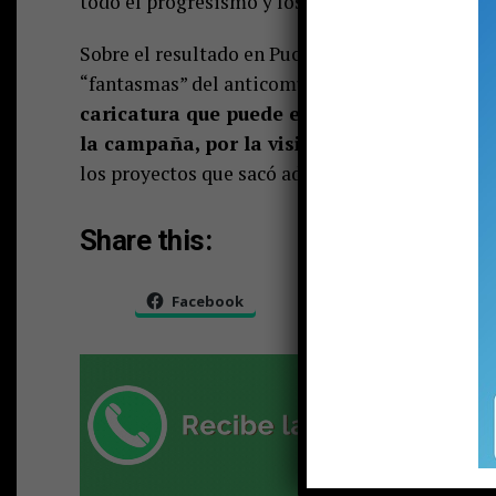
todo el progresismo y los partidos que fueron a
Sobre el resultado en Pucón, donde la candidat
“fantasmas” del anticomunismo, los que a su jui
caricatura que puede existir sobre el comu
la campaña, por la visibilización del trab
los proyectos que sacó adelante como las 40 ho
Share this:
Facebook
X