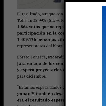
El resultado, aunque con algunos matices, se re
Tohá un 32,99% (615 votos), Winter el 10,68% (1
1.864 votos que se repartieron en 39 mesas.
participación en la comuna fue del 5%; más
1.409.176 personas cifra que fue considera
representantes del bloque oficialista.
Loreto Fonseca,
excandidata a concejal del
Jara en uno de los centros de votación en
y espera proyectarlos en noviembre próxi
para diciembre.
“Estamos esperanzados y contentos por todo e
ganar. Y también desafiados en lo que vi
era el resultado esperado y comprometid