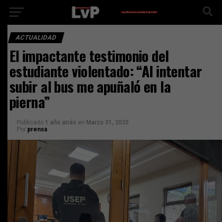
ACTUALIDAD
El impactante testimonio del
estudiante violentado: “Al intentar
subir al bus me apuñaló en la
pierna”
Publicado
1 año atrás
en
Marzo 31, 2025
Por
prensa