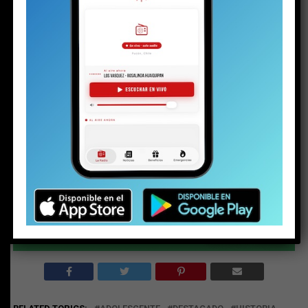
menores
, pueda ser por fin protegido. Y esta vez,
quizás, el padre —y todos lo que lo dejaron tirado—
lleguen a tiempo.
Apoya el periodismo local e independiente
haciéndote socio de La Voz de Pucón)
Share this:
Facebook
X