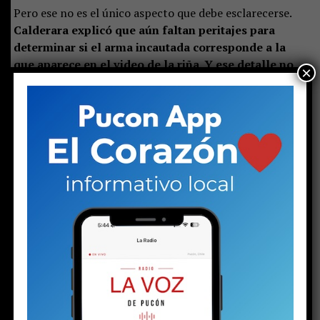
Pero ese no es el único aspecto que debe esclarecerse.
Calderara explicó que aún faltan peritajes para
determinar si el arma incautada corresponde a la
que aparece en el video de la riña. Y ese detalle no
×
es menor, porque las implicancias podrían hacer que
la formalización de cargos pasara de porte de arma
a disparo injustificado o, incluso, a homicidio
frustrado.
Por ello, y pese a la oposición de la defensa,
la jueza accedió a ampliar la detención hasta el próximo
viernes al mediodía.
Mientras tanto, el adolescente fue trasladado a
internación provisoria en Cholchol.
Allí, en
dependencias del Servicio Nacional de Reinserción
Social Juvenil, esperará lo que la justicia resuelva el
viernes en una causa que podría marcar el resto de
su vida. Pero quizás no todo esté perdido para ese
niño y pueda en este proceso reinsertarse y, tal como
señala el objetivo del sistema de protección de