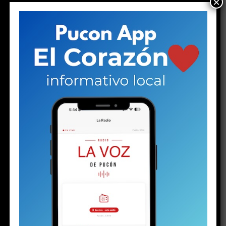
×
su lado.
Ambos son los progenitores del
menor de 16
años detenido el martes
con un arma y drogas, en el
contexto de la investigación por la
riña escolar
viralizada hace algunas semanas. La audiencia de control
de detención en el juzgado de calle Arauco ya había
terminado. El padre llegó tarde. Al parecer, una vez más.
Pero en la justicia hay poco espacio para las emociones.
Minutos antes de esa escena, el joven, con cara de
niño, se presentó ante la jueza del Juzgado de
Garantía de Pucón. Con las esposas en sus muñecas,
vestía una parka negra y brillante, zapatillas, un
buzo gris y llevaba el pelo con corte degradado.
Su
rostro serio reflejaba preocupación y quizás algo de la