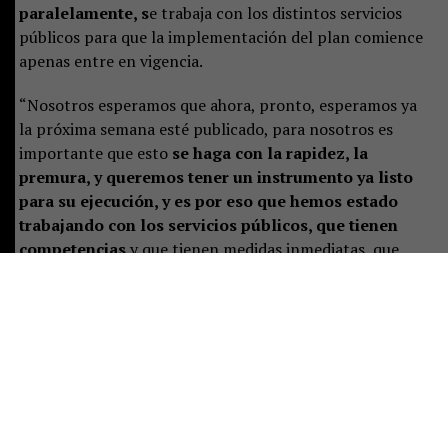
paralelamente, s
e trabaja con los distintos servicios
públicos para que la implementación del plan comience
apenas entre en vigencia.
“Nosotros esperamos que ahora, pronto, esperamos ya
la próxima semana esté publicado, para nosotros es
importante que esto
se haga con la rapidez, la
premura, y queremos tener un instrumento ya listo
para su ejecución, y es por eso que hemos estado
trabajando con los servicios públicos, que tienen
competencias
y que tienen medidas inmediatas, que
estén preparados para ya su implementación”, señaló.
Castillo destacó que el plan representa un desafío de
largo plazo, pero aseguró que las instituciones ya están
preparando las primeras acciones:
“Es un tremendo
desafío, es un trabajo a largo plazo, pero que
sabemos se ha hecho de manera responsable
, y eso
significa que están previstas ciertas acciones y un