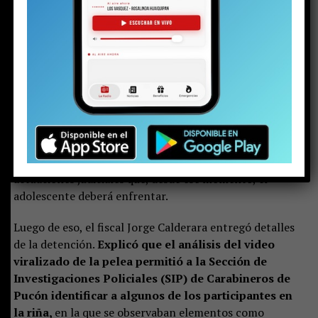
inocencia que todavía le queda.
La magistrada preguntó por un adulto responsable. Solo
estaba la mujer mayor, quien se presentó como la
madre, junto a las otras dos mujeres.
Ella se sentó al
lado del adolescente, pero pronto aclaró que no
vivía con él y que el joven residía con el padre. Sin
embargo, este aún no llegaba al tribunal.
Por eso le
correspondió responder las preguntas de rigor:
domicilio y correo electrónico para ser notificada de las
actuaciones judiciales que, desde ese momento, el
adolescente deberá enfrentar.
Luego de eso, el fiscal Jorge Calderara entregó detalles
de la detención.
Explicó que el análisis del video
viralizado de la pelea permitió a la Sección de
Investigaciones Policiales (SIP) de Carabineros de
Pucón identificar a algunos de los participantes en
la riña,
en la que se observaban elementos como