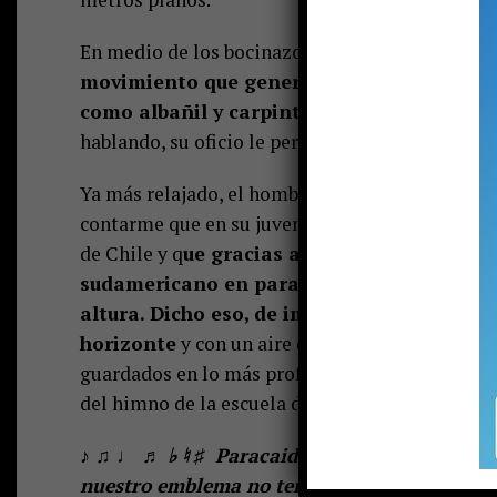
En medio de los bocinazos, los gritos de vende
movimiento que genera la principal arter
como albañil y carpintero,
y que es un homb
hablando, su oficio le permite juntar recursos p
Ya más relajado, el hombre continúa develando 
contarme que en su juventud perteneció al selec
de Chile y q
ue gracias a lo aprendido en es
sudamericano en paracaidismo deportivo, 
altura. Dicho eso, de improviso, se provoca
horizonte
y con un aire de nostalgia tararea
guardados en lo más profundo del baúl de sus r
del himno de la escuela de paracaidistas, dicie
♪ ♫ ♩ ♬ ♭ ♮ ♯ Paracaidistas la tierra tiembl
nuestro emblema no tengas miedo ya lo sab