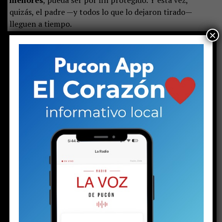
quizás, el padre —y todos lo que lo dejaron tirado—
lleguen a tiempo.
×
Apoya el periodismo local e independiente
haciéndote socio de La Voz de Pucón)
Share this:
Facebook
X
RELATED TOPICS:
ADOLESCENTE
DESTACADO
HISTORIA
PUCON