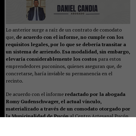
Lo anterior surge a raíz de un contrato de comodato
que,
de acuerdo con el informe, no cumple con los
requisitos legales, por lo que se debería transitar a
un sistema de arriendo. Esa modalidad, sin embargo,
elevaría considerablemente los costos
para estos
emprendedores puconinos, quienes aseguran que, de
concretarse, haría inviable su permanencia en el
recinto.
De acuerdo con el informe
redactado por la abogada
Romy Gudenschwager, el actual vínculo,
materializado a través de un comodato otorgado por
la Municipalidad de Pucón
al Centro Artesanal Pucón,
presenta “vicios de legalidad” que lo harían inviable.