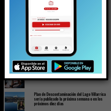
NO TE PIERDAS
Plan de Descontaminación del Lago Villarrica sería
publicado la próxima semana o en los próximos diez días
ESTO PODRÍA GUSTARTE
El silencio de los (no) inocentes
PuconApp completa su despliegue y ya está
disponible en Android
Plan de Descontaminación del Lago Villarrica
sería publicado la próxima semana o en los
próximos diez días