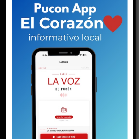
halló la historia de un niño marcado por el
desarraigo familiar y, al parecer, capturado por
el mundo narco.
—
Lo dejaron tirado igual que a mí
.
Las palabras de una joven en el hall central de espera
del tribunal de Pucón suenan duras. Las escuchan otras
dos mujeres: una de mediana edad y otra mayor. Las tres
se muerden los labios, como haciendo un esfuerzo por
contener las lágrimas. Pero la mayor no puede.
Una
gota brota de sus ojos y rueda lentamente por su
mejilla, enrojecida por el frío invierno puconino. Su
rostro está endurecido. Se nota rabia, enojo e
impotencia. Quizás todo al mismo tiempo. Pero la
parte del enojo aumenta cuando un hombre llega a
su lado.
Ambos son los progenitores del
menor de 16
años detenido el martes
con un arma y drogas, en el
contexto de la investigación por la
riña escolar
viralizada hace algunas semanas. La audiencia de control