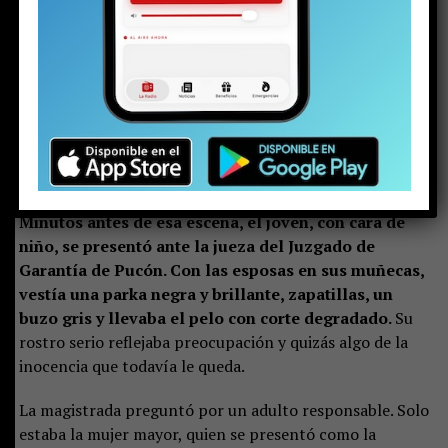
de detención en el juzgado de calle Arauco ya había
terminado. El padre llegó tarde. Al parecer, una vez más.
Pero en la justicia hay poco espacio para las emociones.
Minutos antes de esa escena, el joven, con cara de
niño, se presentó ante la jueza del Juzgado de
Garantía de Pucón. Con las esposas en sus muñecas,
vestía una parka negra y brillante, zapatillas, un
buzo gris y llevaba el pelo con corte degradado.
Su
rostro serio reflejaba preocupación y quizás algo de la
inocencia que todavía le queda.
La magistrada preguntó por un adulto responsable. Solo
estaba la mujer mayor, quien se presentó como la