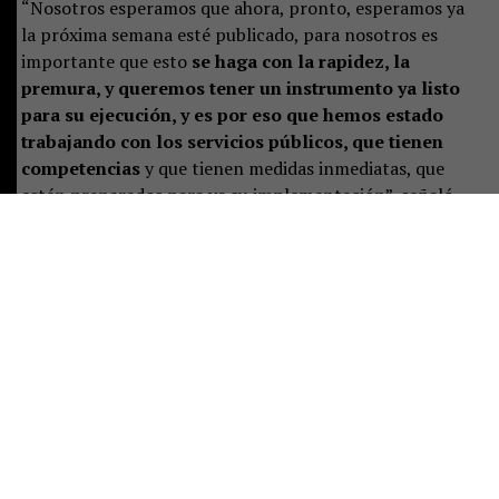
“Nosotros esperamos que ahora, pronto, esperamos ya
la próxima semana esté publicado, para nosotros es
importante que esto
se haga con la rapidez, la
premura, y queremos tener un instrumento ya listo
para su ejecución, y es por eso que hemos estado
trabajando con los servicios públicos, que tienen
competencias
y que tienen medidas inmediatas, que
estén preparados para ya su implementación”, señaló.
Castillo destacó que el plan representa un desafío de
largo plazo, pero aseguró que las instituciones ya están
preparando las primeras acciones:
“Es un tremendo
desafío, es un trabajo a largo plazo, pero que
sabemos se ha hecho de manera responsable
, y eso
significa que están previstas ciertas acciones y un
trabajo permanente para poder implementar de buena
manera este instrumento”.
Consultada sobre si la publicación era una decisión ya