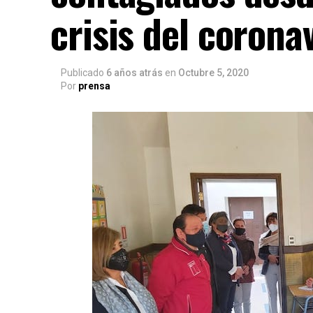
crisis del corona
Publicado
6 años atrás
en
Octubre 5, 2020
Por
prensa