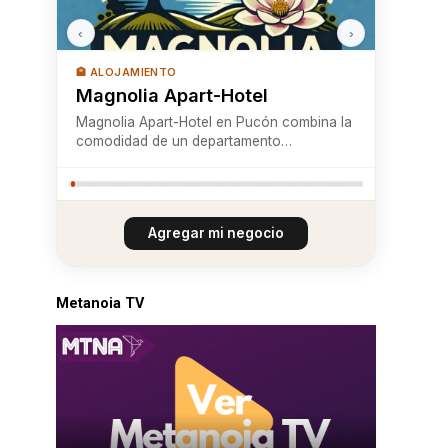
‹
›
🏨 ALOJAMIENTO
Magnolia Apart-Hotel
Magnolia Apart-Hotel en Pucón combina la
comodidad de un departamento
completamente equipado con la
tranquilidad de un entorno residencial,
ideal para descansar sin alejarse de la
ciudad. Ubicado a minutos del centro,
Agregar mi negocio
ofrece amplios departamentos ...
Metanoia TV