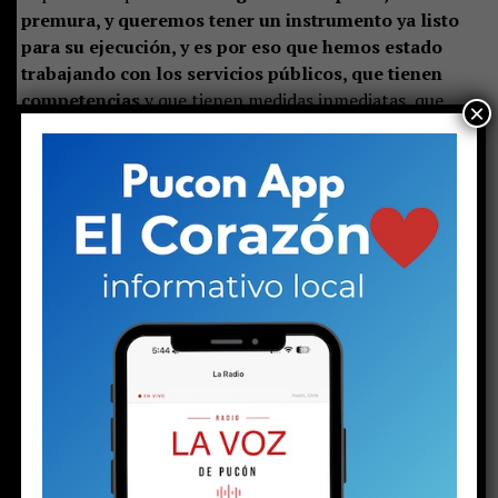
premura, y queremos tener un instrumento ya listo
para su ejecución, y es por eso que hemos estado
trabajando con los servicios públicos, que tienen
competencias
y que tienen medidas inmediatas, que
×
estén preparados para ya su implementación”, señaló.
Castillo destacó que el plan representa un desafío de
largo plazo, pero aseguró que las instituciones ya están
preparando las primeras acciones:
“Es un tremendo
desafío, es un trabajo a largo plazo, pero que
sabemos se ha hecho de manera responsable
, y eso
significa que están previstas ciertas acciones y un
trabajo permanente para poder implementar de buena
manera este instrumento”.
Consultada sobre si la publicación era una decisión ya
adoptada, la seremi indicó que solo restan los plazos
administrativos para el envío al Diario Oficial.
“Sí, o sea,
el tema de los días ahí, uno tiene que mandarlo con