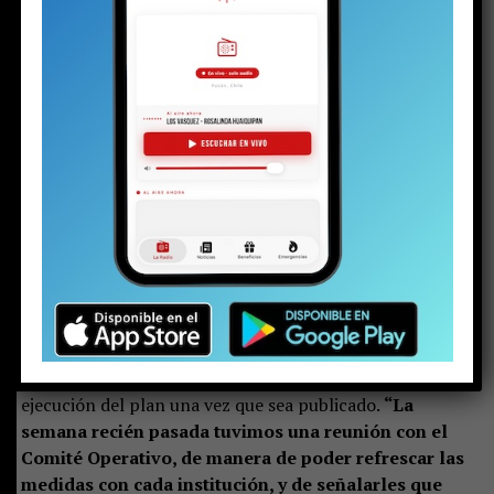
ciertos días de anticipación, tenemos un plazo,
pero
yo creo que dentro de los próximos diez días el plan sí o
sí va a estar publicado”, sostuvo.
Ante la consulta de si el decreto podría quedar
pendiente hasta el próximo año (para de alguna manera
evitar comprometer recursos para 2027), respondió
categóricamente:
“Por supuesto que no, y ese es un
compromiso que nosotros asumimos como
ministerio y también como seremía”.
Implementación desde el primer día
La autoridad explicó que el Ministerio ya reunió al
Comité Operativo para coordinar el inicio de la
ejecución del plan una vez que sea publicado.
“La
semana recién pasada tuvimos una reunión con el
Comité Operativo, de manera de poder refrescar las
medidas con cada institución, y de señalarles que