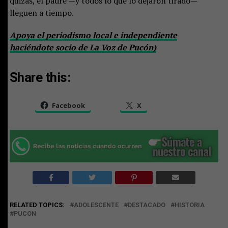
quizás, el padre —y todos lo que lo dejaron tirado—
lleguen a tiempo.
Apoya el periodismo local e independiente
haciéndote socio de La Voz de Pucón)
Share this:
Facebook
X
RELATED TOPICS:
ADOLESCENTE
DESTACADO
HISTORIA
PUCON