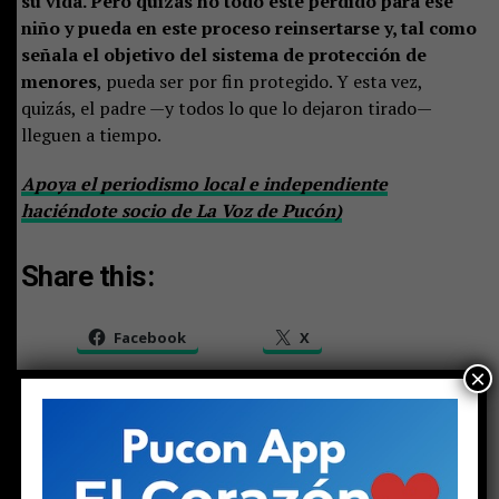
su vida. Pero quizás no todo esté perdido para ese
niño y pueda en este proceso reinsertarse y, tal como
señala el objetivo del sistema de protección de
menores
, pueda ser por fin protegido. Y esta vez,
quizás, el padre —y todos lo que lo dejaron tirado—
lleguen a tiempo.
Apoya el periodismo local e independiente
haciéndote socio de La Voz de Pucón)
Share this:
Facebook
X
×