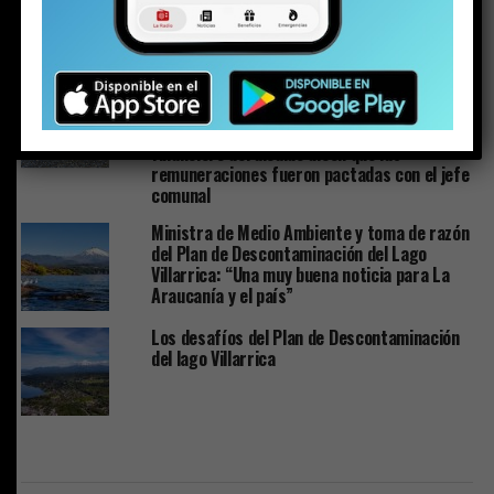
Plan de Descontaminación del Lago Villarrica
sería publicado la próxima semana o en los
próximos diez días
Los detalles inéditos del sumario por Caso
Sobresueldos: ex-Administrador y asesor
financiero del alcalde dicen que las
remuneraciones fueron pactadas con el jefe
comunal
Ministra de Medio Ambiente y toma de razón
del Plan de Descontaminación del Lago
Villarrica: “Una muy buena noticia para La
Araucanía y el país”
Los desafíos del Plan de Descontaminación
del lago Villarrica