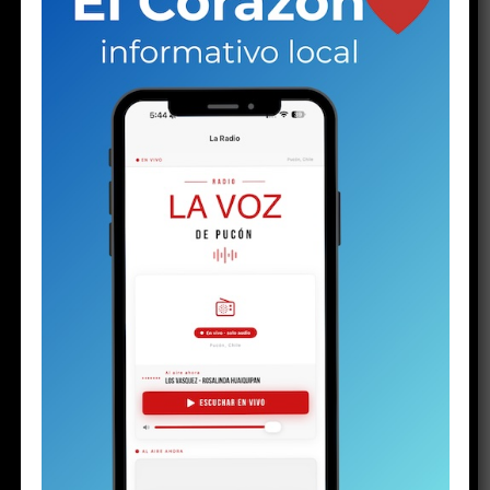
RELATED TOPICS:
ADOLESCENTE
DESTACADO
HISTORIA
PUCON
NO TE PIERDAS
Plan de Descontaminación del Lago Villarrica sería
publicado la próxima semana o en los próximos diez días
ESTO PODRÍA GUSTARTE
El silencio de los (no) inocentes
PuconApp completa su despliegue y ya está
disponible en Android