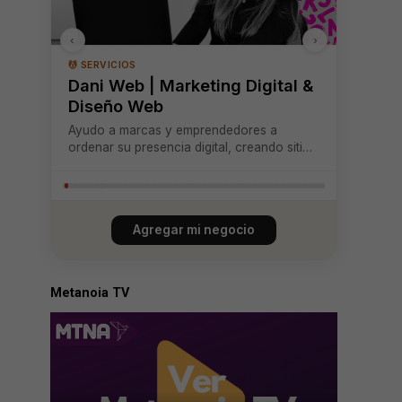
‹
›
💆 SERVICIOS
Dani Web | Marketing Digital &
Diseño Web
Ayudo a marcas y emprendedores a
ordenar su presencia digital, creando sitios
web estratégicos, optimizando su
visibilidad y desarrollando planes de
marketing que conectan, posicionan y
generan resultados reales.
Agregar mi negocio
Metanoia TV