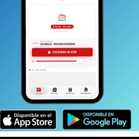
agregaba que el proyecto también incluía una inversión
señaló en una entrevista con La Voz…. realizada
yecto que funcione durante todo el año y que
a idea es tener un proyecto que funcione el año
volcán esté blanco, sino que también cuando esté
que tenga un espacio de año completo; no solo en
ectores de caminata, de descanso, picnic, pistas
odas las que sean compatibles
con el sector y que
ar tan maravilloso como es el volcán. La idea es tener
utar al aire libre de forma sustentable, cuidando la
 en aquella oportunidad el ejecutivo.
s agrupaciones y organizaciones privadas y públicas de
n conformes y contentos con la decisión estatal de
nte) la concesión del centro de montaña.
“Estamos con