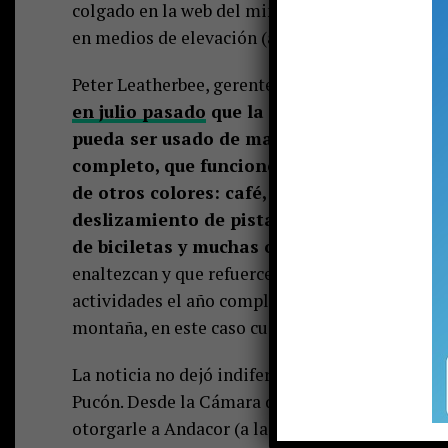
colgado en la web del ministerio, en el que se 
en medios de elevación (andariveles).
Peter Leatherbee, gerente general de
Andacor,
en julio pasado
que la idea es tener un pro
pueda ser usado de manera sustentable. “L
completo, que funcione no solo cuando el 
de otros colores: café, verde, amarillo y 
deslizamiento de pista, pero también con s
de biciletas y muchas otras actividades; t
enaltezcan y que refuercen el cuidado de un lug
actividades el año completo y que se pueda disfr
montaña, en este caso cuidando al volcán”, dijo
La noticia no dejó indiferentes a las diferente
Pucón. Desde la Cámara de Turismo se mostraro
otorgarle a Andacor (a la postre el único ofere