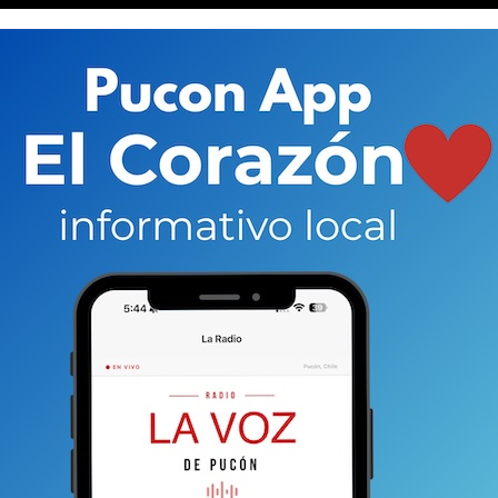
Andacor S/A. se hará cargo de un área de 285,85 hectáreas
ctualmente está el centro de esquí que administraba
años y se pagará UFs 1.039,24 ($31,7 millones).
La idea,
Bienes Nacionales
donde se publicitaba el proceso,
ístico y potenciar el destino. “La concesión del
rtir el atractivo en un referente turístico del
ersas actividades y servicios en torno a la montaña
rísticas, deportivas, recreativas, culturales, de
rentes públicos, con consideraciones de sustentabilidad,
pación de la comunidad local”, se leía en el texto