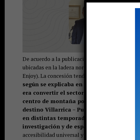
De acuerdo a la publicación del Diario Oficial, 
ubicadas en la ladera norte del volcán (donde a
Enjoy). La concesión tendrá una duración de 30 
según se explicaba en el mismo
portal de 
era convertir el sector en un referente tur
centro de montaña por 30 años, busca conve
destino Villarrica – Pucón, ofreciendo div
en distintas temporadas del año, de tipo tu
investigación y de esparcimiento,
para dife
accesibilidad universal y una importante partici