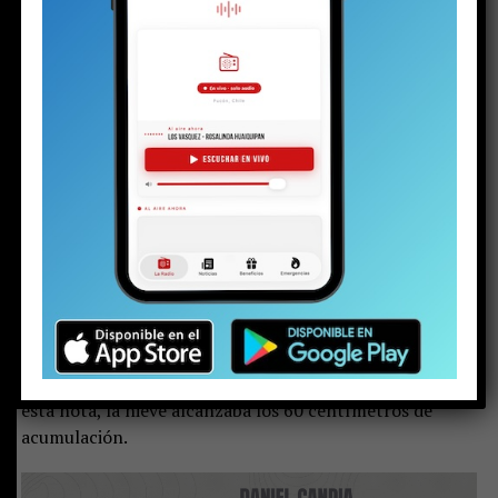
Hasta 60 centímetros de nieve se acumulan en
los sectores altos de la comuna. Para el
domingo y el lunes, el puelche aparece como
la principal amenaza, con ráfagas que podrían
alcanzar los 90 kilómetros por hora.
(Apoya el periodismo local e independiente
haciéndote socio de La Voz de Pucón)
El aviso de nevada del pronóstico se cumplió.
El
fenómeno climático comenzó la tarde del viernes, se
intensificó durante la madrugada del sábado y, ya
por la mañana, el manto blanco cubría gran parte
del Pucón rural.
En los sectores más altos, al cierre de
esta nota, la nieve alcanzaba los 60 centímetros de
acumulación.