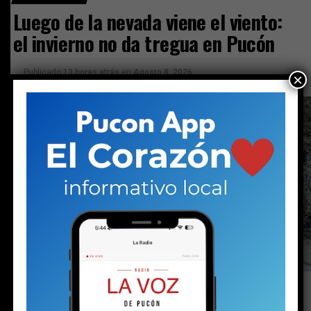
Luego de la nevada viene el viento:
el invierno no da tregua en Pucón
Publicado
13 horas atrás
en
Agosto 8, 2026
×
Por
prensa