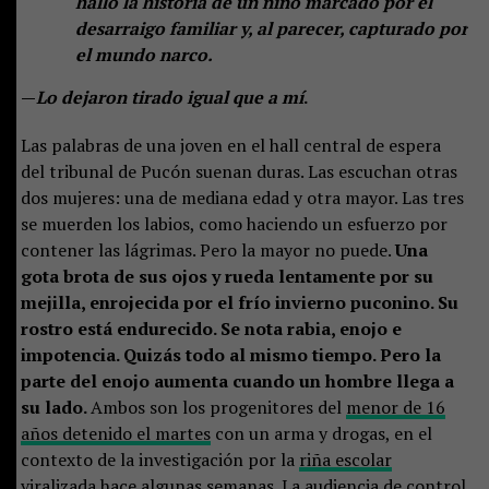
halló la historia de un niño marcado por el
desarraigo familiar y, al parecer, capturado por
el mundo narco.
—
Lo dejaron tirado igual que a mí
.
Las palabras de una joven en el hall central de espera
del tribunal de Pucón suenan duras. Las escuchan otras
dos mujeres: una de mediana edad y otra mayor. Las tres
se muerden los labios, como haciendo un esfuerzo por
contener las lágrimas. Pero la mayor no puede.
Una
gota brota de sus ojos y rueda lentamente por su
mejilla, enrojecida por el frío invierno puconino. Su
rostro está endurecido. Se nota rabia, enojo e
impotencia. Quizás todo al mismo tiempo. Pero la
parte del enojo aumenta cuando un hombre llega a
su lado.
Ambos son los progenitores del
menor de 16
años detenido el martes
con un arma y drogas, en el
contexto de la investigación por la
riña escolar
viralizada hace algunas semanas. La audiencia de control