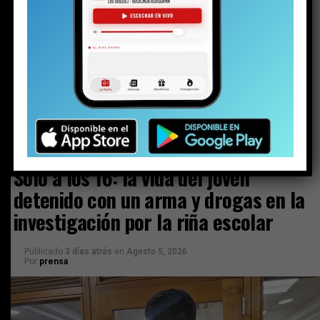
comunal
Ministra de Medio Ambiente y toma de razón
del Plan de Descontaminación del Lago
Villarrica: “Una muy buena noticia para La
Araucanía y el país”
ACTUALIDAD
Solo a los 16: la vida del joven
detenido con un arma y drogas en la
investigación por la riña escolar
Publicado
3 días atrás
en
Agosto 5, 2026
Por
prensa