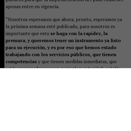
apenas entre en vigencia.
“Nosotros esperamos que ahora, pronto, esperamos ya
la próxima semana esté publicado, para nosotros es
importante que esto
se haga con la rapidez, la
premura, y queremos tener un instrumento ya listo
para su ejecución, y es por eso que hemos estado
trabajando con los servicios públicos, que tienen
competencias
y que tienen medidas inmediatas, que
estén preparados para ya su implementación”, señaló.
Castillo destacó que el plan representa un desafío de
largo plazo, pero aseguró que las instituciones ya están
preparando las primeras acciones:
“Es un tremendo
desafío, es un trabajo a largo plazo, pero que
sabemos se ha hecho de manera responsable
, y eso
significa que están previstas ciertas acciones y un
trabajo permanente para poder implementar de buena
manera este instrumento”.