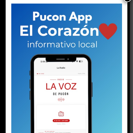
PuconApp completa su despliegue y ya está
disponible en Android
Solo a los 16: la vida del joven detenido con
un arma y drogas en la investigación por la
riña escolar
Plan de Descontaminación del Lago Villarrica
sería publicado la próxima semana o en los
próximos diez días
Los detalles inéditos del sumario por Caso
Sobresueldos: ex-Administrador y asesor
financiero del alcalde dicen que las
remuneraciones fueron pactadas con el jefe