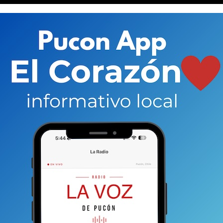
n un mercado negro y son traficadas a Perú y Bolivia
co.
En este contexto se expandió un negocio en el
s empresas que las compran para reciclaje. De
aya, quien agrega:
“Las están exportando sin tomar en
”.
poco más de una semana y sólo se dieron cuenta
predio donde acopiaban.
Por ahora no hay
carabineros de la 9ena Comisaría de Pucón.