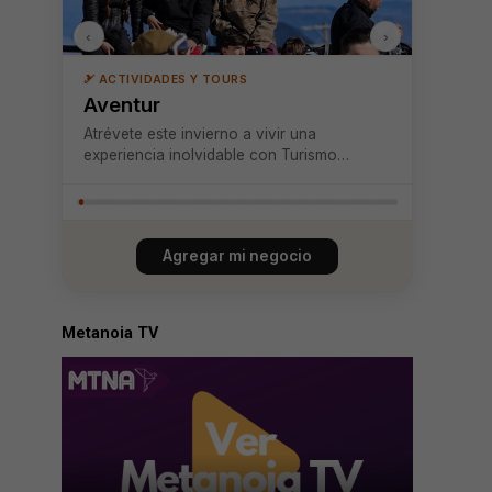
‹
›
Pucón Indómito
Agregar mi negocio
Metanoia TV