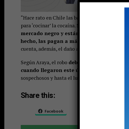
“Hace rato en Chile las baterías son ocupadas e
para ‘cocinar’ la cocaína. Se usa el ácido sulfúri
mercado negro y están pagando más que la
hecho, las pagan a más del doble”, dice Ar
cuenta, además, el daño ambiental que generan
Según Araya, el robo
debió ocurrir hace un 
cuando llegaron este último miércoles al 
sospechosos y hasta el lugar del robó llegaron 
Share this:
Facebook
X