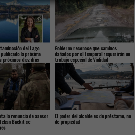
taminación del Lago
Gobierno reconoce que caminos
a publicado la próxima
dañados por el temporal requerirán un
s próximos diez días
trabajo especial de Vialidad
pta la renuncia de asesor
El poder del alcalde es de préstamo, no
teban Backit se
de propiedad
nes