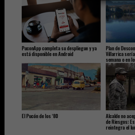
PuconApp completa su despliegue y ya
Plan de Descon
está disponible en Android
Villarrica serí
semana o en lo
El Pucón de los ‘80
Alcalde no ace
de Riesgos: Es
reintegra el lu