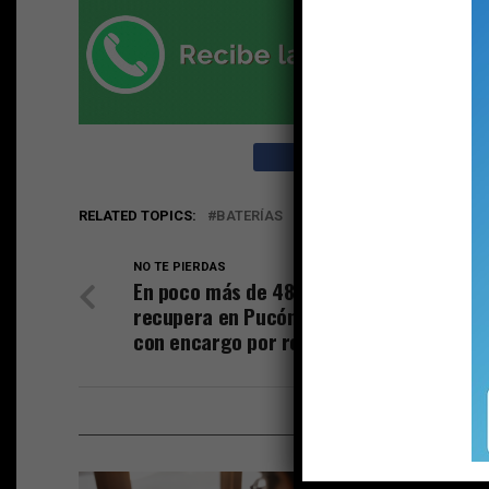
RELATED TOPICS:
BATERÍAS
DESTACADO
PUCÓN
PU
NO TE PIERDAS
En poco más de 48 horas Carabineros
recupera en Pucón un segundo vehículo
con encargo por robo
ESTO P