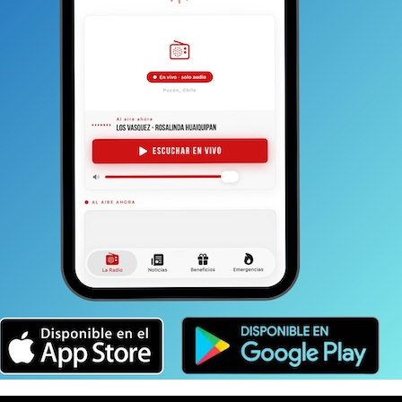
CONINOS
ROBO
TAMBIEN
Incendio forestal en Quetroleufu: fuego
estuvo a 15 metros de llegar a una casa
ODRÍA GUSTARTE