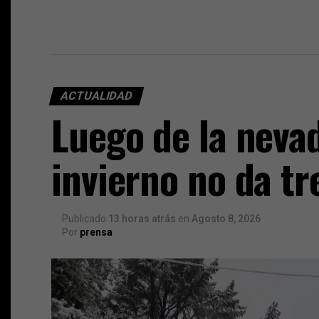
ACTUALIDAD
Luego de la nevad
invierno no da t
Publicado
13 horas atrás
en
Agosto 8, 2026
Por
prensa