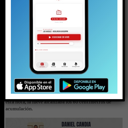
Hasta 60 centímetros de nieve se acumulan en
los sectores altos de la comuna. Para el
domingo y el lunes, el puelche aparece como
la principal amenaza, con ráfagas que podrían
alcanzar los 90 kilómetros por hora.
(Apoya el periodismo local e independiente
haciéndote socio de La Voz de Pucón)
El aviso de nevada del pronóstico se cumplió.
El
fenómeno climático comenzó la tarde del viernes, se
intensificó durante la madrugada del sábado y, ya
por la mañana, el manto blanco cubría gran parte
del Pucón rural.
En los sectores más altos, al cierre de
esta nota, la nieve alcanzaba los 60 centímetros de
acumulación.