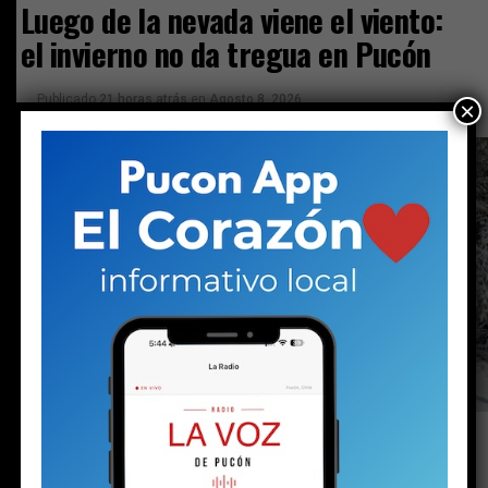
Luego de la nevada viene el viento:
el invierno no da tregua en Pucón
Publicado
21 horas atrás
en
Agosto 8, 2026
×
Por
prensa