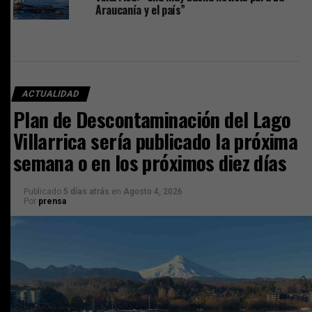
Araucanía y el país”
ACTUALIDAD
Plan de Descontaminación del Lago
Villarrica sería publicado la próxima
semana o en los próximos diez días
Publicado
5 días atrás
en
Agosto 4, 2026
Por
prensa