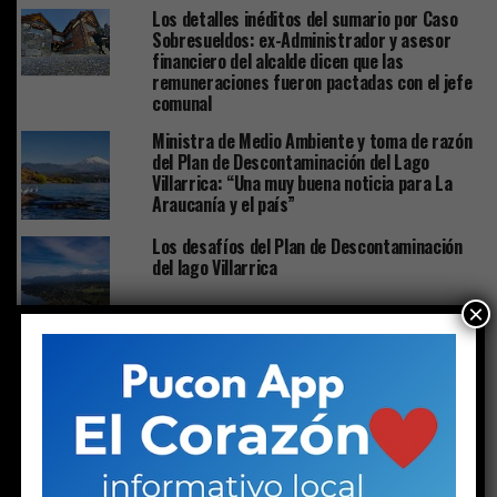
Los detalles inéditos del sumario por Caso
Sobresueldos: ex-Administrador y asesor
financiero del alcalde dicen que las
remuneraciones fueron pactadas con el jefe
comunal
Ministra de Medio Ambiente y toma de razón
del Plan de Descontaminación del Lago
Villarrica: “Una muy buena noticia para La
Araucanía y el país”
Los desafíos del Plan de Descontaminación
del lago Villarrica
×
ACTUALIDAD
Solo a los 16: la vida del joven