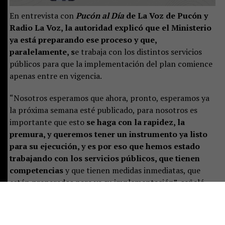
En entrevista con
Pucón al Día
de La Voz de Pucón y
Radio La Voz, la autoridad explicó que el Ministerio
ya está preparando ese proceso y que,
paralelamente, s
e trabaja con los distintos servicios
públicos para que la implementación del plan comience
apenas entre en vigencia.
“Nosotros esperamos que ahora, pronto, esperamos ya
la próxima semana esté publicado, para nosotros es
importante que esto
se haga con la rapidez, la
premura, y queremos tener un instrumento ya listo
para su ejecución, y es por eso que hemos estado
trabajando con los servicios públicos, que tienen
competencias
y que tienen medidas inmediatas, que
estén preparados para ya su implementación”, señaló.
Castillo destacó que el plan representa un desafío de
largo plazo, pero aseguró que las instituciones ya están