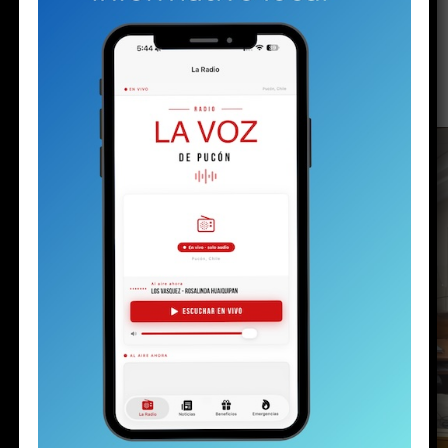
detenido con un arma y drogas en la
investigación por la riña escolar
Publicado
2 días atrás
en
Agosto 5, 2026
Por
prensa