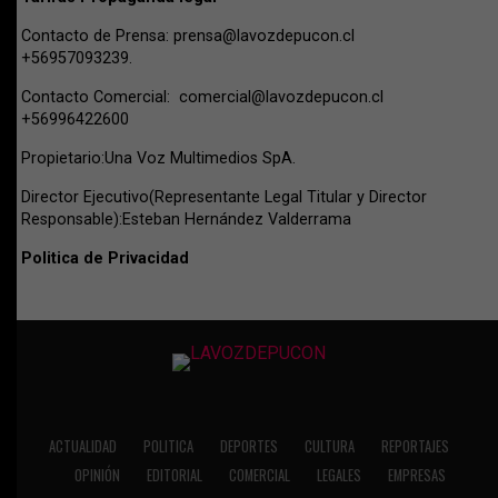
Contacto de Prensa:
prensa@lavozdepucon.cl
+56957093239.
Contacto Comercial:
comercial@lavozdepucon.cl
+56996422600
Propietario:Una Voz Multimedios SpA.
Director Ejecutivo(Representante Legal Titular y Director
Responsable):Esteban Hernández Valderrama
Politica de Privacidad
ACTUALIDAD
POLITICA
DEPORTES
CULTURA
REPORTAJES
OPINIÓN
EDITORIAL
COMERCIAL
LEGALES
EMPRESAS