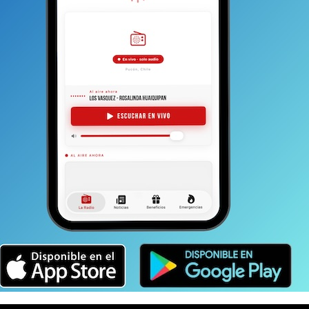
upo, ésta sería ampliada en 24 horas.
tercer hecho, aunque en calidad de frustrado.
Se trata
atacante
con similares características a las del
la Fiscalía.