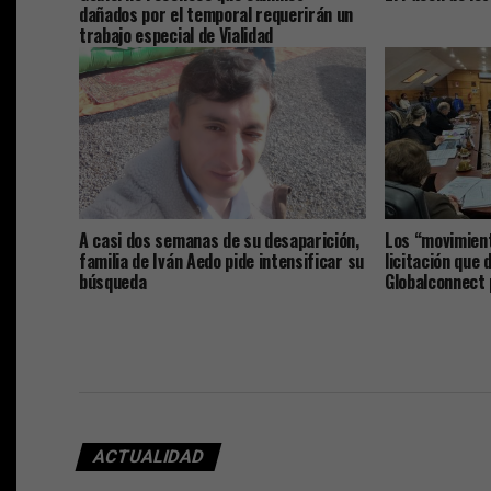
dañados por el temporal requerirán un
trabajo especial de Vialidad
A casi dos semanas de su desaparición,
Los “movimient
familia de Iván Aedo pide intensificar su
licitación que 
búsqueda
Globalconnect p
gerente gener
ACTUALIDAD