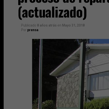
(actualizado)
Publicado
8 años atrás
en
Mayo 31, 2018
Por
prensa