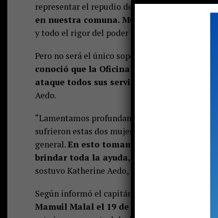
representar el repudio del municipio a actos de
en nuestra comuna. Mucho menos la denigr
y todo el rigor del poder judicial”, señaló Bham
Pero no será el único soporte que entregará la 
conoció que la Oficina de la Mujer pondrá 
ataque todos sus servicios y profesionales.
Aedo.
“Lamentamos profundamente la vulneración de lo
sufrieron estas dos mujeres puconinas. Este he
general.
En esto tomamos parte, a través de
brindar toda la ayuda, orientación y repr
sostuvo Katherine Aedo, quien agregó: “Las ac
Según informó el capitán de Carabineros Mar
Mamuil Malal el 19 de mayo pasado en cali