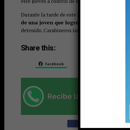
este jueves a control de detención y, según se s
Durante la tarde de este jueves se confirmó un 
de una joven que logró escabullirse de un 
detenido. Carabineros informó de la situación a 
Share this:
Facebook
X