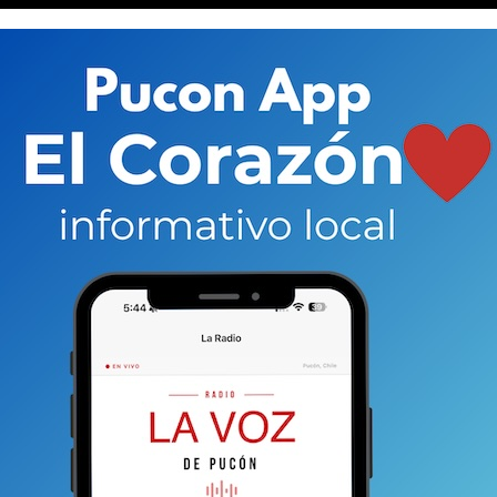
 este tipo.
“No vamos a permitir este tipo de delitos
ación de las mujeres.
Esperamos contar con el apoyo
a Zúñiga.
administración local a las dos víctimas.
También se
a disposición de las dos mujeres que sufrieron el
Así lo expresó la encargada de esta área, Katherine
s derechos y de la integridad física y psicológica que
cho tiene que ser repudiable de parte de la comunidad en
 la oficina de la mujer, desde donde le vamos a
esentación necesaria que requieran estas mujeres
”,
ompañeremos en todo en este proceso”.
celo Bahamondez,
el hombre ingresó por el paso
dad de turista.
Velásquez pasaba durante la tarde de