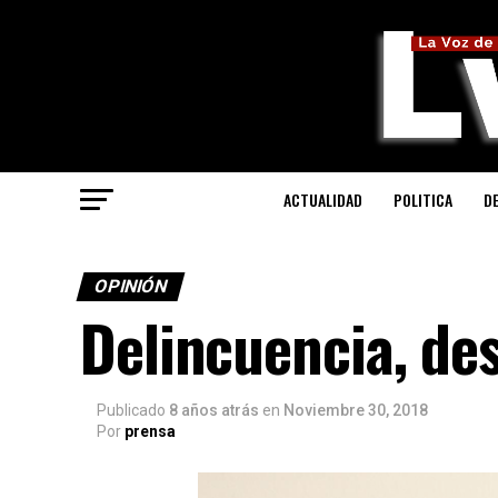
ACTUALIDAD
POLITICA
D
OPINIÓN
Delincuencia, des
Publicado
8 años atrás
en
Noviembre 30, 2018
Por
prensa