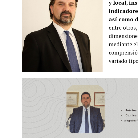
y local, i
indicadore
así como d
entre otros
dimensiones
mediante el 
comprensión
variado tipo