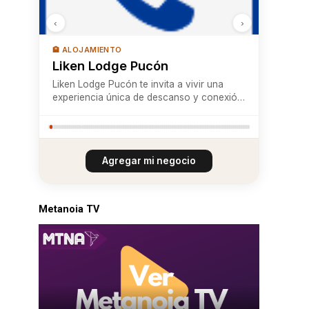
‹
›
🏨 ALOJAMIENTO
Liken Lodge Pucón
Liken Lodge Pucón te invita a vivir una
experiencia única de descanso y conexión
con la naturaleza en exclusivas cabañas
ubicadas dentro de un parque privado de
5,5 hectáreas, en el corazón del Valle de
Huife y a orillas del río Liucura, con acces...
Agregar mi negocio
Metanoia TV